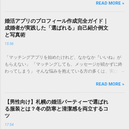
READ MORE »
くるようで怖いと感じる方も多いかもしれません。しかし、
自分の現在の立ち位置を客観的に把握することは、決して自
分を否定することではありません。 むしろ、今の自分の「市
婚活アプリのプロフィール作成完全ガイド｜
場価値」を正しく理解することは、最短ルートで幸せな結婚
成婚者が実践した「選ばれる」自己紹介例文
を掴み取るための 強力な武器 になります。 この記事では、
と写真術
婚活ランク表の仕組みや評価基準を詳しく解説し、自分のラ
15:56
ンクを知った上でどのように戦略を立てれば良いのか、具体
的なステップをご紹介します。 婚活ランク表とは？市場価値
「マッチングアプリを始めたけれど、なかなか『いいね』が
が決まる仕組み 婚活ランク表とは、年齢、年収、学歴、外
もらえない」 「マッチングしても、メッセージが続かずに終
見、職業などのスペックを数値化し、婚活市場における「需
わってしまう」 そんな悩みを抱えている方の多くは、実は プ
要」を可視化したものです。多くの結婚相談所やマッチング
ロフィールの作り方 で損をしています。婚活アプリにおい
アプリのデータを元に語られることが多く、男女で評価され
READ MORE »
て、プロフィールはあなたの「第一印象」そのもの。どれだ
るポイントが大きく異なるのが特徴です。 男性の評価ポイン
け素敵な内面を持っていても、入り口であるプロフィールで
ト：経済力と安定感 男性の場合、最も重視されるのは**「年
魅力を伝えられなければ、出会いの土俵に上がることすらで
収」と「職業」**です。 Sランク： 年収1000万円以上、医
【男性向け】札幌の婚活パーティーで選ばれ
きません。 成婚退会していく人たちには、共通した「プロフ
師、弁護士、大手商社など Aランク： 年収700〜900万円、上
る服装とは？冬の防寒と清潔感を両立するコ
ィールの法則」があります。それは、単に自分を良く見せる
場企業勤務、公務員など Bランク： 年収400〜600万円、一般
ツ
ことではなく、**「相手に安心感を与え、未来を想像させ
正社員、専門職など これに加えて、学歴（大卒以上）や清潔
17:54
る」**という視点です。 この記事では、多くの成婚者を輩出
感のある容姿、コミュニケーション能力が加味されます。 女