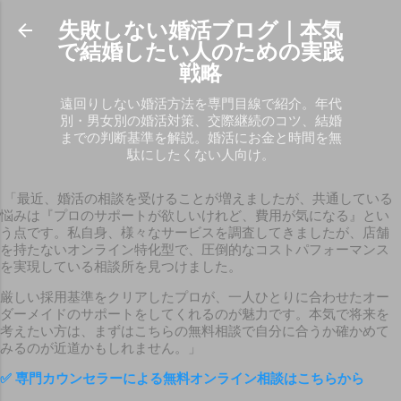
スキップしてメイン コンテンツに移動
失敗しない婚活ブログ｜本気
で結婚したい人のための実践
戦略
遠回りしない婚活方法を専門目線で紹介。年代
別・男女別の婚活対策、交際継続のコツ、結婚
までの判断基準を解説。婚活にお金と時間を無
駄にしたくない人向け。
「最近、婚活の相談を受けることが増えましたが、共通している
悩みは『プロのサポートが欲しいけれど、費用が気になる』とい
う点です。私自身、様々なサービスを調査してきましたが、店舗
を持たないオンライン特化型で、圧倒的なコストパフォーマンス
を実現している相談所を見つけました。
厳しい採用基準をクリアしたプロが、一人ひとりに合わせたオー
ダーメイドのサポートをしてくれるのが魅力です。本気で将来を
考えたい方は、まずはこちらの無料相談で自分に合うか確かめて
みるのが近道かもしれません。」
✅
専門カウンセラーによる無料オンライン相談はこちらから