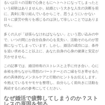
るいは日々の活動で心身ともにヘトヘトになってしまったと
いう経験はありませんか。結婚という大きな人生の決断を前
に、真剣に取り組んでいるからこそ、思うようにいかない
日々に疲労や焦りを感じるのは決して珍しいことではありま
せん。
多くの人が「頑張らなければならない」という思い込みの中
で、いつの間にか自分自身の心を見失い、活動そのものが苦
痛になってしまっています。しかし、婚活の成功には、条件
を追い求めること以上に、あなた自身の心身の健康と安定が
欠かせません。
この記事では、婚活特有のストレスと上手に付き合い、心に
余裕を持ちながら理想のパートナーとのご縁を引き寄せるた
めの具体的なメンタルケアと行動のヒントをお伝えします。
今抱えているモヤモヤを整理し、自分らしく前向きに活動を
再続するための参考にしてください。
なぜ婚活で疲弊してしまうのか？スト
レスの原因を知る