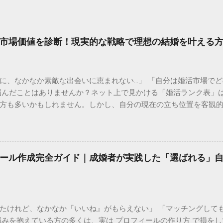
市場価値を診断！現実的な戦略で理想の結婚を叶える
に、なかなか素敵な出会いに恵まれない…」 「自分は婚活市場で
悩んだことはありませんか？ネット上で見かける「婚活ランク表」
方も多いかもしれません。しかし、自分の現在の立ち位置を客観
りません。 むしろ、今の自分の「市場価値」を正しく理解するこ
力な武器 になります。 この記事では、婚活ランク表の仕組みや評
ように戦略を立てれば良いのか、具体的なステップをご紹介します
活ランク表とは、年齢、年収、学歴、外見、職業などのスペックを
ール作成完全ガイド｜成婚者が実践した「選ばれる」
のです。多くの結婚相談所やマッチングアプリのデータを元に語
異なるのが特徴です。 男性の評価ポイント：経済力と安定感 男性
です。 Sランク： 年収1000万円以上、医師、弁護士、大手商社など A
など Bランク： 年収400〜600万円、一般正社員、専門職など 
たけれど、なかなか『いいね』がもらえない」 「マッチングして
コミュニケーション能力が加味されます。 女性の評価ポイント：若
悩みを抱えている方の多くは、実は プロフィールの作り方 で損を