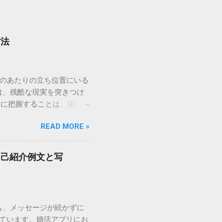
方法
どのあたりの立ち位置にいる
は、残酷な現実を突きつけ
的に把握することは、決して
とは、最短ルートで幸せな
READ MORE »
価基準を詳しく解説し、自分
。 婚活ランク表とは？市
数値化し、婚活市場におけ
自己紹介例文と写
られることが多く、男女で評
の場合、最も重視されるの
ランク： 年収700〜900
これに加えて、学歴（大卒以
も、メッセージが続かずに
さと容姿 女性の場合、婚
しています。婚活アプリにお