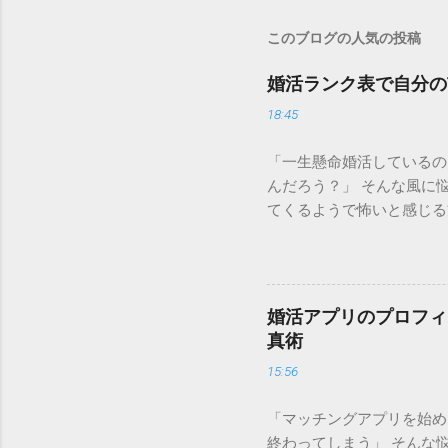
このブログの人気の投稿
婚活ランク表で自分の
18:45
「一生懸命婚活しているの
んだろう？」 そんな風に
てくるようで怖いと感じる
自分を否定することではあ
結婚を掴み取るための 強
のランクを知った上でどの
場価値が決まる仕組み 婚
婚活アプリのプロフィ
る「需要」を可視化したも
真術
価されるポイントが大きく
15:56
は**「年収」と「職業」**
万円、上場企業勤務、公務員
「マッチングアプリを始め
上）や清潔感のある容姿、
終わってしまう」 そんな