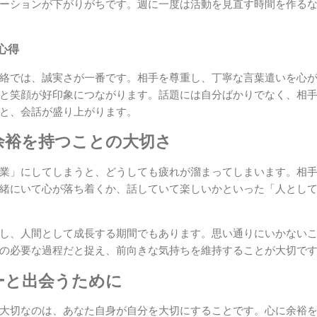
ーションが下がりがちです。週に一度は活動を見直す時間を作る
心得
絡では、誠実さが一番です。相手を尊重し、丁寧な言葉遣いを心
と笑顔が好印象につながります。話題には自分ばかりでなく、相
と、会話が盛り上がります。
余裕を持つことの大切さ
業」にしてしまうと、どうしても疲れが溜まってしまいます。相
緒にいて心が落ち着くか、話していて楽しいかといった「人とし
し、人間として成長する期間でもあります。思い通りにいかない
の必要な過程だと捉え、前向きな気持ちを維持することが大切で
ーと出会うために
大切なのは、あなた自身が自分を大切にすることです。心に余裕