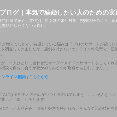
スキップしてメイン コンテンツに移動
ブログ｜本気で結婚したい人のための実
専門目線で紹介。年代別・男女別の婚活対策、交際継続のコツ、結
を無駄にしたくない人向け。
とが増えましたが、共通している悩みは『プロのサポートが欲しい
スを調査してきましたが、店舗を持たないオンライン特化型で、圧
た。
ロが、一人ひとりに合わせたオーダーメイドのサポートをしてくれ
料相談で自分に合うか確かめてみるのが近道かもしれません。」
オンライン相談はこちらから
「気になる相手との会話がいつも途切れてしまう」……。そんなもど
共通した「型」があります。
心にスッと入り込み、自然と好意を持たれる。そんな会話の技術を