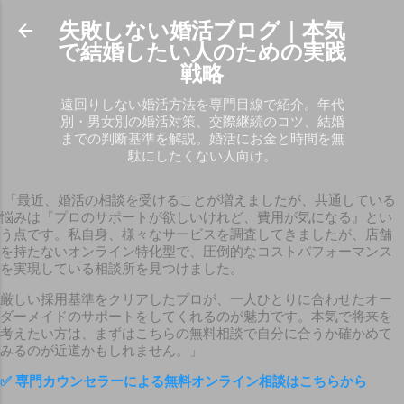
スキップしてメイン コンテンツに移動
失敗しない婚活ブログ｜本気
で結婚したい人のための実践
戦略
遠回りしない婚活方法を専門目線で紹介。年代
別・男女別の婚活対策、交際継続のコツ、結婚
までの判断基準を解説。婚活にお金と時間を無
駄にしたくない人向け。
「最近、婚活の相談を受けることが増えましたが、共通している
悩みは『プロのサポートが欲しいけれど、費用が気になる』とい
う点です。私自身、様々なサービスを調査してきましたが、店舗
を持たないオンライン特化型で、圧倒的なコストパフォーマンス
を実現している相談所を見つけました。
厳しい採用基準をクリアしたプロが、一人ひとりに合わせたオー
ダーメイドのサポートをしてくれるのが魅力です。本気で将来を
考えたい方は、まずはこちらの無料相談で自分に合うか確かめて
みるのが近道かもしれません。」
✅
専門カウンセラーによる無料オンライン相談はこちらから