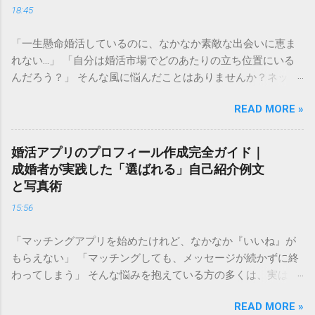
18:45
「一生懸命婚活しているのに、なかなか素敵な出会いに恵ま
れない…」 「自分は婚活市場でどのあたりの立ち位置にいる
んだろう？」 そんな風に悩んだことはありませんか？ネット
上で見かける「婚活ランク表」は、残酷な現実を突きつけて
READ MORE »
くるようで怖いと感じる方も多いかもしれません。しかし、
自分の現在の立ち位置を客観的に把握することは、決して自
分を否定することではありません。 むしろ、今の自分の「市
婚活アプリのプロフィール作成完全ガイド｜
場価値」を正しく理解することは、最短ルートで幸せな結婚
成婚者が実践した「選ばれる」自己紹介例文
を掴み取るための 強力な武器 になります。 この記事では、
と写真術
婚活ランク表の仕組みや評価基準を詳しく解説し、自分のラ
15:56
ンクを知った上でどのように戦略を立てれば良いのか、具体
的なステップをご紹介します。 婚活ランク表とは？市場価値
「マッチングアプリを始めたけれど、なかなか『いいね』が
が決まる仕組み 婚活ランク表とは、年齢、年収、学歴、外
もらえない」 「マッチングしても、メッセージが続かずに終
見、職業などのスペックを数値化し、婚活市場における「需
わってしまう」 そんな悩みを抱えている方の多くは、実は プ
要」を可視化したものです。多くの結婚相談所やマッチング
ロフィールの作り方 で損をしています。婚活アプリにおい
アプリのデータを元に語られることが多く、男女で評価され
READ MORE »
て、プロフィールはあなたの「第一印象」そのもの。どれだ
るポイントが大きく異なるのが特徴です。 男性の評価ポイン