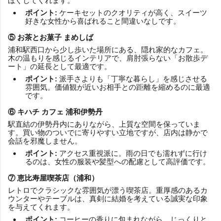
ほぐしてくれます。
ポイント:
ケーキセットのクオリティが高く、スイーツ
好きな女性から喜ばれること間違いなしです。
⑤ お茶とお菓子 まめしば
浦和駅西口から少し歩いた場所にある、隠れ家的なカフェ。
木の温もりを感じるインテリアで、肩肘張らない「お散歩デ
ート」の延長として最適です。
ポイント:
派手さよりも「丁寧な暮らし」を感じさせる
雰囲気。価値観が近いお相手との距離を縮めるのに最適
です。
⑥ キハチ カフェ 浦和伊勢丹
駅直結の伊勢丹内にありながら、上質な空間を保っていま
す。買い物のついでに寄りやすい立地ですが、店内は静かで
会話を邪魔しません。
ポイント:
アクセス重視派に。雨の日でも濡れずに行け
るのは、女性の服装や髪型への配慮として高評価です。
⑦ 恵比寿屋喫茶店（浦和）
レトロでクラシックな雰囲気が漂う喫茶店。重厚感のあるカ
ウンターやテーブルは、真剣に結婚を考えている誠実な印象
を与えてくれます。
ポイント:
コーヒーの香りに包まれながら、じっくりと