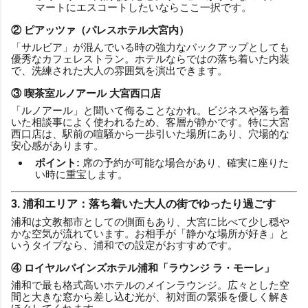
マートにエスコートしたいならここ一択です。
② ピアッツァ（パレスホテル大宮内）
「サルビア」が混んでいる時の強力なバックアップとしても
優秀なカフェレストラン。ホテルならではの落ち着いた内装
で、洗練された大人の雰囲気を演出できます。
③ 喫茶室ルノアール 大宮西口店
「ルノアール」と聞いて侮ることなかれ。ビジネスや落ち着
いた相談事によく使われるため、客層が静かです。特に大宮
西口店は、駅前の喧騒から一歩引いた場所にあり、穴場的な
安心感があります。
ポイント:
席の予約が可能な場合があり、確実に座りた
い時に重宝します。
3. 浦和エリア：落ち着いた大人の街でゆったり過ごす
浦和は文教都市としての側面もあり、大宮に比べて少し穏や
かな空気が流れています。お相手が「静かな場所が好き」と
いうタイプなら、浦和での設定がおすすめです。
④ ロイヤルパインズホテル浦和「ラウンジ ラ・モーレ」
浦和で最も格式高いホテルのメインラウンジ。広々とした空
間と大きな窓から差し込む光が、初対面の緊張を優しく解き