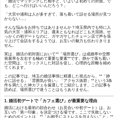
「婚活でマッチングした相手と、いよいよ初めての対面。で
も、どこへ行けばいいんだろう？」
「大宮や浦和は人が多すぎて、落ち着いて話せる場所が見つ
からない…」
そんな悩みをお持ちではありませんか？埼玉県内でも特に人
気の大宮・浦和エリアは、週末ともなればどこも大混雑。せ
っかくの初デートなのに、ガヤガヤしたチェーン店で声を張
り上げて会話をするようでは、お互いの魅力も伝わりきりま
せん。
実は、婚活の初対面において**「場所選び」は成婚率や交際
発展率を左右する極めて重要な要素**です。静かで落ち着い
た空間は、リラックスした対話を促し、心理的な距離を縮め
てくれます。
この記事では、埼玉の婚活事情に精通した視点から、**「静
かに話せる」「雰囲気が良い」「アクセス抜群」**という3条
件を満たした神カフェを厳選してご紹介します。この記事を
読めば、場所選びで迷うことはもうありません。
1. 婚活初デートで「カフェ選び」が最重要な理由
婚活における最初の顔合わせ（お見合いや初デート）は、お
互いの「第一印象」を決定づける場です。ここで失敗しない
ためのポイントは、**「お相手にストレスを与えないこと」**