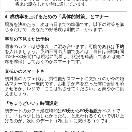
将来の話をしたい時に適しています。
4. 成功率を上げるための「具体的対策」とマナー
場所を決めたら、次は当日までの準備です。以下の対策を講
じるだけで、あなたの好感度は劇的に上がります。
事前の下見または予約
週末のカフェは想像以上に混み合います。可能であれば
予約
を入れましょう。予約不可の店舗であれば、当日は開始時間
の20〜30分前には現地に到着し、状況を確認（できれば先に
席を確保）しておくのがスマートです。
支払いのスマートさ
初対面のカフェ代は、男性側がスマートに支払うのが今の婚
活マナーでも一般的です。お相手が席を立った隙に会計を済
ませるか、レジで「ここは出させてください」と爽やかに伝
えましょう。
「ちょうどいい」時間設定
初デートのカフェ滞在時間は
60分から90分程度
がベストで
す。「もう少し話したかったな」と思われるくらいで切り上
げるのが、次回のデート（2回目）に繋げるコツです。