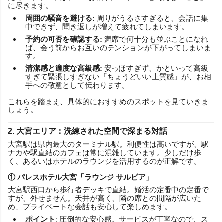
に尽きます。
周囲の騒音を避ける:
周りがうるさすぎると、会話に集
中できず、聞き返しが増えて疲れてしまいます。
予約の可否を確認する:
満席で何十分も並ぶことになれ
ば、会う前からお互いのテンションが下がってしまいま
す。
清潔感と適度な高級感:
安っぽすぎず、かといって高級
すぎて緊張しすぎない「ちょうどいい上質感」が、お相
手への敬意として伝わります。
これらを踏まえ、具体的におすすめのスポットを見ていきま
しょう。
2. 大宮エリア：洗練された空間で深まる対話
大宮駅は県内最大のターミナル駅。利便性は高いですが、駅
ナカや駅直結のカフェは常に混雑しています。少しだけ歩
く、あるいはホテルのラウンジを活用するのが正解です。
① パレスホテル大宮「ラウンジ サルビア」
大宮駅西口から歩行者デッキで直結。婚活の定番中の定番で
すが、外せません。天井が高く、隣の席との間隔が広いた
め、プライベートな会話も安心して楽しめます。
ポイント:
圧倒的な安心感。サービスが丁寧なので、ス