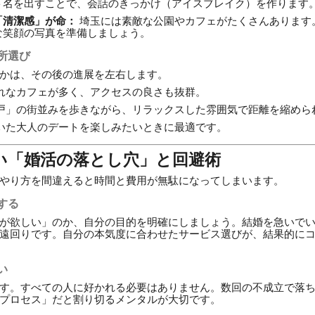
ト名を出すことで、会話のきっかけ（アイスブレイク）を作ります
「清潔感」が命：
埼玉には素敵な公園やカフェがたくさんあります
な笑顔の写真を準備しましょう。
所選び
かは、その後の進展を左右します。
れなカフェが多く、アクセスの良さも抜群。
戸」の街並みを歩きながら、リラックスした雰囲気で距離を縮めら
いた大人のデートを楽しみたいときに最適です。
たい「婚活の落とし穴」と回避術
やり方を間違えると時間と費用が無駄になってしまいます。
する
が欲しい」のか、自分の目的を明確にしましょう。結婚を急いで
遠回りです。自分の本気度に合わせたサービス選びが、結果的に
い
す。すべての人に好かれる必要はありません。数回の不成立で落
プロセス」だと割り切るメンタルが大切です。