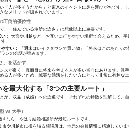
い「人が多そうだから」と東京のイベントに足を運びがちです。
きなメリットが隠されています。
の圧倒的優位性
て、「住んでいる場所の近さ」は想像以上に重要です。
低い：
大宮や川越など、お互いに行きやすい場所で会えるため、平
ます。
きやすい：
「週末はレイクタウンで買い物」「将来はこのあたりの
プランの会話が弾みます。
さ」を活かす
ンスが良く、真面目に将来を考える人が多い傾向にあります。派
める人が多いため、誠実な婚活をしたい方にとって非常に有利な
会いを最大化する「3つの主要ルート」
とが、収益（成婚）への近道です。それぞれの特徴を理解して、
 vs 大手）
指すなら、やはり結婚相談所が最短ルートです。
ま市や川越市に根を張る相談所は、地元の会員情報に精通していま