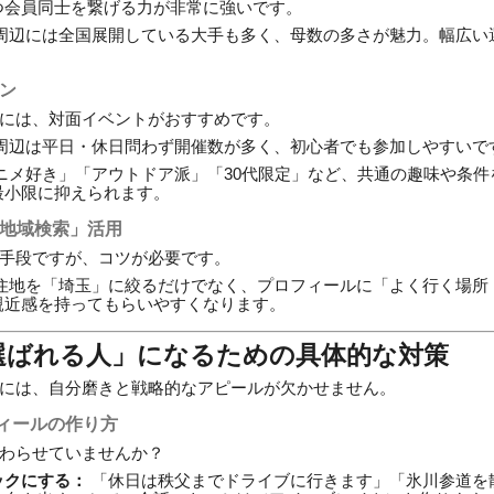
つ会員同士を繋げる力が非常に強いです。
周辺には全国展開している大手も多く、母数の多さが魅力。幅広い
ン
には、対面イベントがおすすめです。
周辺は平日・休日問わず開催数が多く、初心者でも参加しやすいで
ニメ好き」「アウトドア派」「30代限定」など、共通の趣味や条件
最小限に抑えられます。
「地域検索」活用
手段ですが、コツが必要です。
住地を「埼玉」に絞るだけでなく、プロフィールに「よく行く場所
親近感を持ってもらいやすくなります。
「選ばれる人」になるための具体的な対策
には、自分磨きと戦略的なアピールが欠かせません。
ィールの作り方
わらせていませんか？
ックにする：
「休日は秩父までドライブに行きます」「氷川参道を