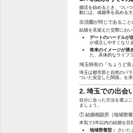
婚活を始めるとき、ついつ
動には、成婚率を高める大
生活圏が同じであること
結婚を見据えた交際におい
デートのハードルが
が成立しやすくなり
将来のイメージが湧
た、具体的なライフ
埼玉特有の「ちょうど良
埼玉は都市部と自然のバラ
ついた安定した関係」を求
2. 埼玉での出
自分に合った方法を選ぶこ
ましょう。
① 結婚相談所（地域密着型
本気で1年以内の結婚を目
地域密着型：
さいた