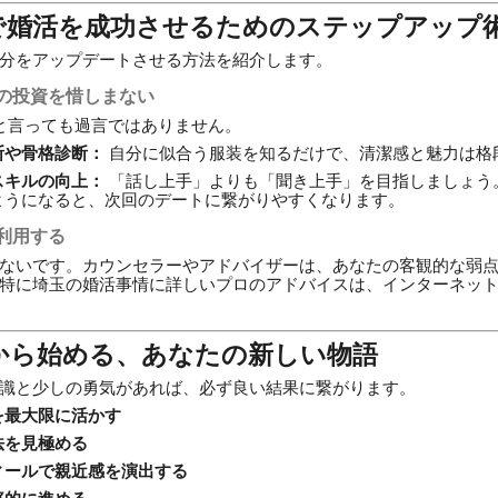
玉で婚活を成功させるためのステップアップ
分をアップデートさせる方法を紹介します。
の投資を惜しまない
と言っても過言ではありません。
断や骨格診断：
自分に似合う服装を知るだけで、清潔感と魅力は格
スキルの向上：
「話し上手」よりも「聞き上手」を目指しましょう
ようになると、次回のデートに繋がりやすくなります。
利用する
ないです。カウンセラーやアドバイザーは、あなたの客観的な弱
特に埼玉の婚活事情に詳しいプロのアドバイスは、インターネッ
日から始める、あなたの新しい物語
識と少しの勇気があれば、必ず良い結果に繋がります。
を最大限に活かす
法を見極める
ィールで親近感を演出する