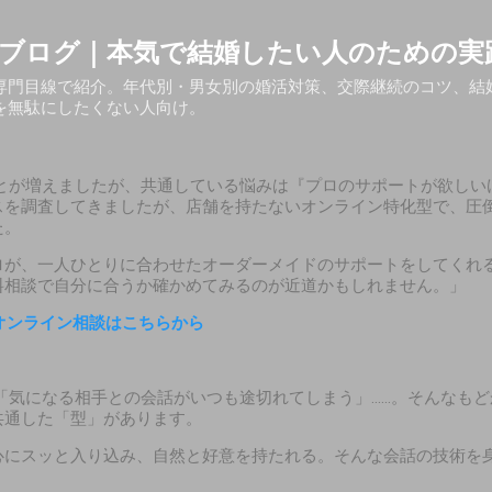
スキップしてメイン コンテンツに移動
ブログ｜本気で結婚したい人のための実
専門目線で紹介。年代別・男女別の婚活対策、交際継続のコツ、結
を無駄にしたくない人向け。
とが増えましたが、共通している悩みは『プロのサポートが欲しい
スを調査してきましたが、店舗を持たないオンライン特化型で、圧
た。
ロが、一人ひとりに合わせたオーダーメイドのサポートをしてくれ
料相談で自分に合うか確かめてみるのが近道かもしれません。」
オンライン相談はこちらから
「気になる相手との会話がいつも途切れてしまう」……。そんなもど
共通した「型」があります。
心にスッと入り込み、自然と好意を持たれる。そんな会話の技術を