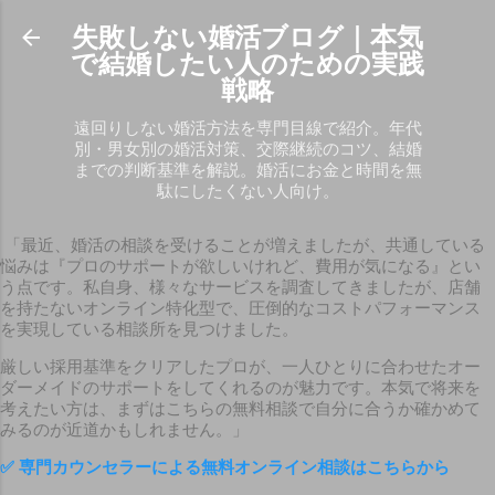
スキップしてメイン コンテンツに移動
失敗しない婚活ブログ｜本気
で結婚したい人のための実践
戦略
遠回りしない婚活方法を専門目線で紹介。年代
別・男女別の婚活対策、交際継続のコツ、結婚
までの判断基準を解説。婚活にお金と時間を無
駄にしたくない人向け。
「最近、婚活の相談を受けることが増えましたが、共通している
悩みは『プロのサポートが欲しいけれど、費用が気になる』とい
う点です。私自身、様々なサービスを調査してきましたが、店舗
を持たないオンライン特化型で、圧倒的なコストパフォーマンス
を実現している相談所を見つけました。
厳しい採用基準をクリアしたプロが、一人ひとりに合わせたオー
ダーメイドのサポートをしてくれるのが魅力です。本気で将来を
考えたい方は、まずはこちらの無料相談で自分に合うか確かめて
みるのが近道かもしれません。」
✅
専門カウンセラーによる無料オンライン相談はこちらから