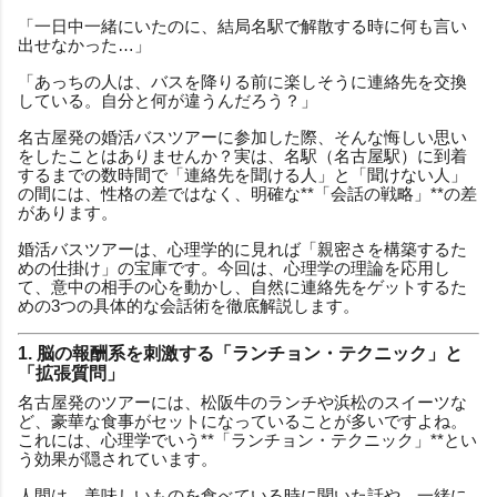
「一日中一緒にいたのに、結局名駅で解散する時に何も言い
出せなかった…」
「あっちの人は、バスを降りる前に楽しそうに連絡先を交換
している。自分と何が違うんだろう？」
名古屋発の婚活バスツアーに参加した際、そんな悔しい思い
をしたことはありませんか？実は、名駅（名古屋駅）に到着
するまでの数時間で「連絡先を聞ける人」と「聞けない人」
の間には、性格の差ではなく、明確な**「会話の戦略」**の差
があります。
婚活バスツアーは、心理学的に見れば「親密さを構築するた
めの仕掛け」の宝庫です。今回は、心理学の理論を応用し
て、意中の相手の心を動かし、自然に連絡先をゲットするた
めの3つの具体的な会話術を徹底解説します。
1. 脳の報酬系を刺激する「ランチョン・テクニック」と
「拡張質問」
名古屋発のツアーには、松阪牛のランチや浜松のスイーツな
ど、豪華な食事がセットになっていることが多いですよね。
これには、心理学でいう**「ランチョン・テクニック」**とい
う効果が隠されています。
人間は、美味しいものを食べている時に聞いた話や、一緒に