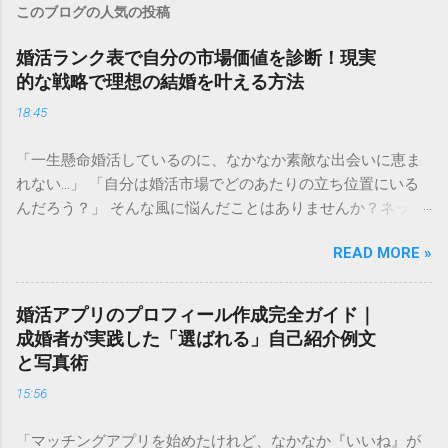
このブログの人気の投稿
婚活ランク表で自分の市場価値を診断！現実
的な戦略で理想の結婚を叶える方法
18:45
「一生懸命婚活しているのに、なかなか素敵な出会いに恵ま
れない…」 「自分は婚活市場でどのあたりの立ち位置にいる
んだろう？」 そんな風に悩んだことはありませんか？ネット
上で見かける「婚活ランク表」は、残酷な現実を突きつけて
READ MORE »
くるようで怖いと感じる方も多いかもしれません。しかし、
自分の現在の立ち位置を客観的に把握することは、決して自
分を否定することではありません。 むしろ、今の自分の「市
婚活アプリのプロフィール作成完全ガイド｜
場価値」を正しく理解することは、最短ルートで幸せな結婚
成婚者が実践した「選ばれる」自己紹介例文
を掴み取るための 強力な武器 になります。 この記事では、
と写真術
婚活ランク表の仕組みや評価基準を詳しく解説し、自分のラ
15:56
ンクを知った上でどのように戦略を立てれば良いのか、具体
的なステップをご紹介します。 婚活ランク表とは？市場価値
「マッチングアプリを始めたけれど、なかなか『いいね』が
が決まる仕組み 婚活ランク表とは、年齢、年収、学歴、外