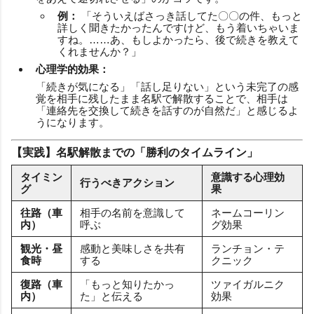
例：
「そういえばさっき話してた〇〇の件、もっと
詳しく聞きたかったんですけど、もう着いちゃいま
すね。……あ、もしよかったら、後で続きを教えて
くれませんか？」
心理学的効果：
「続きが気になる」「話し足りない」という未完了の感
覚を相手に残したまま名駅で解散することで、相手は
「連絡先を交換して続きを話すのが自然だ」と感じるよ
うになります。
【実践】名駅解散までの「勝利のタイムライン」
タイミン
意識する心理効
行うべきアクション
グ
果
往路（車
相手の名前を意識して
ネームコーリン
内）
呼ぶ
グ効果
観光・昼
感動と美味しさを共有
ランチョン・テ
食時
する
クニック
復路（車
「もっと知りたかっ
ツァイガルニク
内）
た」と伝える
効果