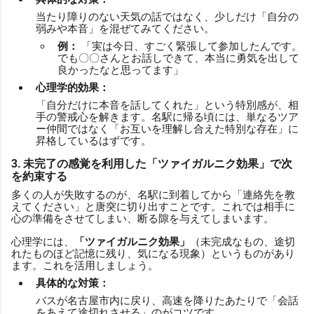
当たり障りのない天気の話ではなく、少しだけ「自分の
弱みや本音」を混ぜてみてください。
例：
「実は今日、すごく緊張して参加したんです。
でも〇〇さんとお話しできて、本当に勇気を出して
良かったなと思ってます」
心理学的効果：
「自分だけに本音を話してくれた」という特別感が、相
手の警戒心を解きます。名駅に帰る頃には、単なるツア
ー仲間ではなく「お互いを理解し合えた特別な存在」に
昇格しているはずです。
3. 未完了の感覚を利用した「ツァイガルニク効果」で次
を約束する
多くの人が失敗するのが、名駅に到着してから「連絡先を教
えてください」と唐突に切り出すことです。これでは相手に
心の準備をさせてしまい、断る隙を与えてしまいます。
心理学には、
「ツァイガルニク効果」
（未完成なもの、途切
れたものほど記憶に残り、気になる現象）というものがあり
ます。これを活用しましょう。
具体的な対策：
バスが名古屋市内に戻り、高速を降りたあたりで「会話
をあえて途切れさせる」のがコツです。