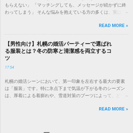
もらえない」 「マッチングしても、メッセージが続かずに終
見、職業などのスペックを数値化し、婚活市場における「需
わってしまう」 そんな悩みを抱えている方の多くは、実は プ
要」を可視化したものです。多くの結婚相談所やマッチング
ロフィールの作り方 で損をしています。婚活アプリにおい
アプリのデータを元に語られることが多く、男女で評価され
READ MORE »
て、プロフィールはあなたの「第一印象」そのもの。どれだ
るポイントが大きく異なるのが特徴です。 男性の評価ポイン
け素敵な内面を持っていても、入り口であるプロフィールで
ト：経済力と安定感 男性の場合、最も重視されるのは**「年
魅力を伝えられなければ、出会いの土俵に上がることすらで
収」と「職業」**です。 Sランク： 年収1000万円以上、医
【男性向け】札幌の婚活パーティーで選ばれ
きません。 成婚退会していく人たちには、共通した「プロフ
師、弁護士、大手商社など Aランク： 年収700〜900万円、上
る服装とは？冬の防寒と清潔感を両立するコ
ィールの法則」があります。それは、単に自分を良く見せる
場企業勤務、公務員など Bランク： 年収400〜600万円、一般
ツ
ことではなく、**「相手に安心感を与え、未来を想像させ
正社員、専門職など これに加えて、学歴（大卒以上）や清潔
17:54
る」**という視点です。 この記事では、多くの成婚者を輩出
感のある容姿、コミュニケーション能力が加味されます。 女
したプロ直伝のプロフィール作成術を、写真・自己紹介文・
性の評価ポイント：若さと容姿 女性の場合、婚活市場で最も
札幌の婚活シーンにおいて、第一印象を左右する最大の要素
詳細項目の3ステップで徹底解説します。 1. 【写真編】0.5秒
強い影響力を持つのが**「年齢」と「外見の雰囲気」**で
は「服装」です。特に氷点下まで気温が下がる冬のシーズン
で心を掴む！好感度を最大化する視覚戦略 婚活アプリにおい
す。 Sランク： 20代中盤まで、モデル並みの容姿、愛嬌があ
は、厚着による着膨れや、雪道対策のブーツによって、どう
て、写真は最も重要な要素です。検索画面で並んだときに
る Aランク： 20代後半〜32歳前後、清楚で整った容姿、家事
しても野暮ったい印象になりがちです。 「寒さに負けておし
「この人、良さそうだな」と思ってもらうためのポイント
能力 Bランク： 33歳〜30代後半、一般的な容姿、自立した仕
READ MORE »
ゃれを諦めたくない」 「でも、薄着で震えていては会話どこ
は、**「清潔感」と「親しみやすさ」**の両立にあります。
事 悲しい現実として、女性は年齢が上がるにつれてランクが
ろではない……」 そんな悩みを持つ札幌の婚活男性に向けて、
メイン写真は「他撮り」が絶対条件 自撮り写真は、ナルシス
変動しやすい傾向にありますが、その分、立ち振る舞いや
厳しい寒さに対応しながら、女性から「清潔感があって素敵
トな印象や孤独な印象を与えてしまうため、婚活では避ける
「居心地の良さ」でカバーすることが可能です。 自分のラン
だな」と思われるための最強のコーディネート術を解説しま