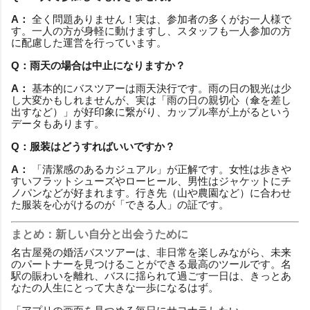
A：
全く問題ありません！実は、参加者の多くがお一人様で
す。一人の方が身軽に動けますし、スタッフも一人参加の方
に配慮した運営を行っています。
Q：雨天の場合は中止になりますか？
A：
基本的にバスツアーは雨天決行です。雨の日の観光は少
し大変かもしれませんが、実は「雨の日の親切心（傘を差し
出すなど）」が好印象に繋がり、カップル率が上がるという
データもあります。
Q：服装はどうすればいいですか？
A：
「清潔感のあるカジュアル」が正解です。女性は歩きや
すいフラットシューズやローヒール、男性はジャケットにチ
ノパンなどが好まれます。行き先（山や農園など）に合わせ
た服装を心がけるのが「できる人」の証です。
まとめ：新しい自分と出会うために
名古屋発の婚活バスツアーは、非日常を楽しみながら、未来
のパートナーを見つけることができる最高のツールです。名
駅の賑わいを離れ、バスに揺られて過ごす一日は、きっとあ
なたの人生にとって大きな一歩になるはず。