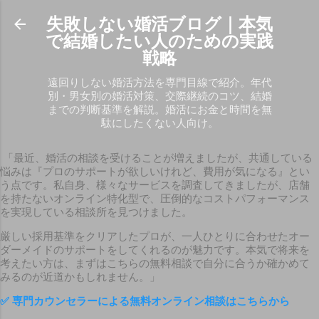
スキップしてメイン コンテンツに移動
失敗しない婚活ブログ｜本気
で結婚したい人のための実践
戦略
遠回りしない婚活方法を専門目線で紹介。年代
別・男女別の婚活対策、交際継続のコツ、結婚
までの判断基準を解説。婚活にお金と時間を無
駄にしたくない人向け。
「最近、婚活の相談を受けることが増えましたが、共通している
悩みは『プロのサポートが欲しいけれど、費用が気になる』とい
う点です。私自身、様々なサービスを調査してきましたが、店舗
を持たないオンライン特化型で、圧倒的なコストパフォーマンス
を実現している相談所を見つけました。
厳しい採用基準をクリアしたプロが、一人ひとりに合わせたオー
ダーメイドのサポートをしてくれるのが魅力です。本気で将来を
考えたい方は、まずはこちらの無料相談で自分に合うか確かめて
みるのが近道かもしれません。」
✅
専門カウンセラーによる無料オンライン相談はこちらから