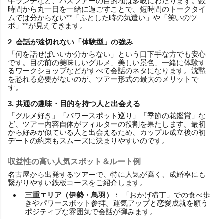
牛ランチなど、バスツアーの目的地は多岐にわたります。数
時間から丸一日を一緒に過ごすことで、短時間のトークタイ
ムでは分からない**「ふとした時の気遣い」や「笑いのツ
ボ」**が見えてきます。
2. 会話が途切れない「体験型」の強み
「何を話せばいいか分からない」という口下手な方でも安心
です。目の前の美味しいグルメ、美しい景色、一緒に体験す
るワークショップなどがすべて会話のネタになります。沈黙
を恐れる必要がないのが、ツアー形式の最大のメリットで
す。
3. 共通の趣味・目的を持つ人と出会える
「グルメ好き」「パワースポット巡り」「季節の花鑑賞」な
ど、ツアー内容自体がフィルターの役割を果たします。最初
から好みが似ている人と出会えるため、カップル成立後の初
デートの約束もスムーズに決まりやすいのです。
収益性の高い人気スポット＆ルート例
名古屋から出発するツアーで、特に人気が高く、成婚率にも
繋がりやすい鉄板コースをご紹介します。
三重エリア（伊勢・鳥羽）：
「おかげ横丁」での食べ歩
きやパワースポット参拝。運気アップと恋愛成就を願う
ポジティブな雰囲気で会話が弾みます。