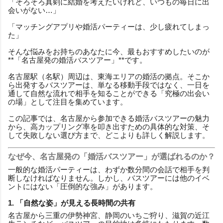
「そろそろ真剣に結婚を考えたいけれど、いつもの毎日に出
会いがない…」
「マッチングアプリや婚活パーティーは、少し疲れてしまっ
た」
そんな悩みをお持ちのあなたに今、最もおすすめしたいのが
**「名古屋発の婚活バスツアー」**です。
名古屋駅（名駅）周辺は、東海エリアの婚活の拠点。そこか
ら出発するバスツアーは、単なる移動手段ではなく、一日を
通して自然な流れで相手を知ることができる「究極の出会い
の場」として注目を集めています。
この記事では、名古屋から参加できる婚活バスツアーの魅力
から、高カップリング率を叩き出すための具体的な対策、そ
して失敗しない選び方まで、どこよりも詳しく解説します。
なぜ今、名古屋発の「婚活バスツアー」が選ばれるのか？
一般的な婚活パーティーは、わずか数分間の会話で相手を判
断しなければなりません。しかし、バスツアーには他のイベ
ントにはない「圧倒的な強み」があります。
1. 「自然な姿」が見える長時間の共有
名古屋から三重の伊勢神宮、静岡のいちご狩り、滋賀の近江