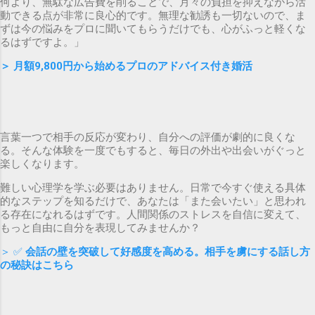
何より、無駄な広告費を削ることで、月々の負担を抑えながら活
動できる点が非常に良心的です。無理な勧誘も一切ないので、ま
ずは今の悩みをプロに聞いてもらうだけでも、心がふっと軽くな
るはずですよ。」
＞
月額9,800円から始めるプロのアドバイス付き婚活
言葉一つで相手の反応が変わり、自分への評価が劇的に良くな
る。そんな体験を一度でもすると、毎日の外出や出会いがぐっと
楽しくなります。
難しい心理学を学ぶ必要はありません。日常で今すぐ使える具体
的なステップを知るだけで、あなたは「また会いたい」と思われ
る存在になれるはずです。人間関係のストレスを自信に変えて、
もっと自由に自分を表現してみませんか？
＞ ✅
会話の壁を突破して好感度を高める。相手を虜にする話し方
の秘訣はこちら