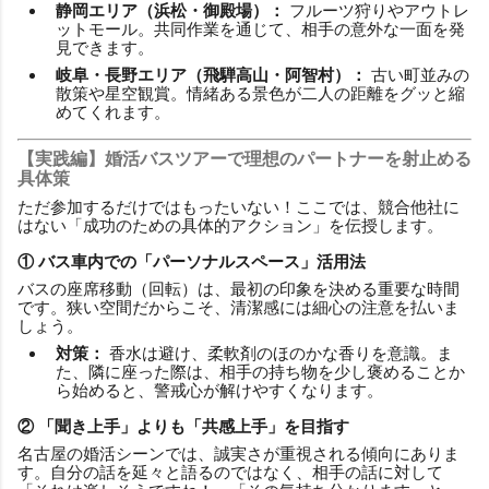
静岡エリア（浜松・御殿場）：
フルーツ狩りやアウトレ
ットモール。共同作業を通じて、相手の意外な一面を発
見できます。
岐阜・長野エリア（飛騨高山・阿智村）：
古い町並みの
散策や星空観賞。情緒ある景色が二人の距離をグッと縮
めてくれます。
【実践編】婚活バスツアーで理想のパートナーを射止める
具体策
ただ参加するだけではもったいない！ここでは、競合他社に
はない「成功のための具体的アクション」を伝授します。
① バス車内での「パーソナルスペース」活用法
バスの座席移動（回転）は、最初の印象を決める重要な時間
です。狭い空間だからこそ、清潔感には細心の注意を払いま
しょう。
対策：
香水は避け、柔軟剤のほのかな香りを意識。ま
た、隣に座った際は、相手の持ち物を少し褒めることか
ら始めると、警戒心が解けやすくなります。
② 「聞き上手」よりも「共感上手」を目指す
名古屋の婚活シーンでは、誠実さが重視される傾向にありま
す。自分の話を延々と語るのではなく、相手の話に対して