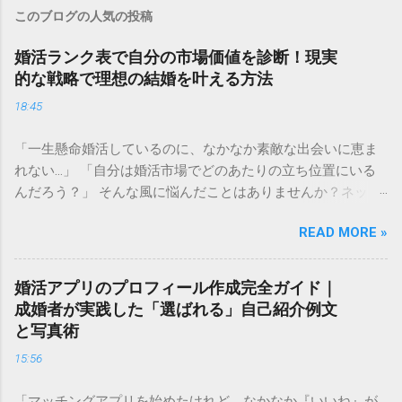
このブログの人気の投稿
婚活ランク表で自分の市場価値を診断！現実
的な戦略で理想の結婚を叶える方法
18:45
「一生懸命婚活しているのに、なかなか素敵な出会いに恵ま
れない…」 「自分は婚活市場でどのあたりの立ち位置にいる
んだろう？」 そんな風に悩んだことはありませんか？ネット
上で見かける「婚活ランク表」は、残酷な現実を突きつけて
READ MORE »
くるようで怖いと感じる方も多いかもしれません。しかし、
自分の現在の立ち位置を客観的に把握することは、決して自
分を否定することではありません。 むしろ、今の自分の「市
婚活アプリのプロフィール作成完全ガイド｜
場価値」を正しく理解することは、最短ルートで幸せな結婚
成婚者が実践した「選ばれる」自己紹介例文
を掴み取るための 強力な武器 になります。 この記事では、
と写真術
婚活ランク表の仕組みや評価基準を詳しく解説し、自分のラ
15:56
ンクを知った上でどのように戦略を立てれば良いのか、具体
的なステップをご紹介します。 婚活ランク表とは？市場価値
「マッチングアプリを始めたけれど、なかなか『いいね』が