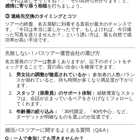
「それは楽しそうですね！」「その気持ち分かります」と、
感情に寄り添う相槌
を打ちましょう。
③ 連絡先交換のタイミングとコツ
ツアーの終盤、名古屋駅に到着する直前が最大のチャンスで
す。「今日は本当に楽しかったです。もしよければ、今日撮
った写真を送りませんか？」という誘い方は、最も自然で成
功率が高い手法です。
失敗しない！バスツアー運営会社の選び方
名古屋発のツアーは数多くありますが、以下のポイントをチ
ェックすることで、質の高い出会いを確保できます。
男女比の調整が徹底されているか：
参加者の人数バラン
スが崩れていると、待ち時間が多くなり満足度が下がり
ます。
スタッフ（添乗員）のサポート体制：
経験豊富なスタッ
フは、会話が止まっているペアをさりげなくフォローし
てくれます。
年齢層の絞り込み：
「30代限定」「40代中心」など、
ターゲットが明確なものを選ぶのが近道です。
婚活バスツアーに関するよくある質問（Q&A）
Q：一人で参加しても浮きませんか？