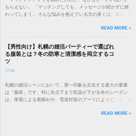
が決まる仕組み 婚活ランク表とは、年齢、年収、学歴、外
もらえない」 「マッチングしても、メッセージが続かずに終
見、職業などのスペックを数値化し、婚活市場における「需
わってしまう」 そんな悩みを抱えている方の多くは、実は プ
要」を可視化したものです。多くの結婚相談所やマッチング
ロフィールの作り方 で損をしています。婚活アプリにおい
アプリのデータを元に語られることが多く、男女で評価され
READ MORE »
て、プロフィールはあなたの「第一印象」そのもの。どれだ
るポイントが大きく異なるのが特徴です。 男性の評価ポイン
け素敵な内面を持っていても、入り口であるプロフィールで
ト：経済力と安定感 男性の場合、最も重視されるのは**「年
魅力を伝えられなければ、出会いの土俵に上がることすらで
収」と「職業」**です。 Sランク： 年収1000万円以上、医
【男性向け】札幌の婚活パーティーで選ばれ
きません。 成婚退会していく人たちには、共通した「プロフ
師、弁護士、大手商社など Aランク： 年収700〜900万円、上
る服装とは？冬の防寒と清潔感を両立するコ
ィールの法則」があります。それは、単に自分を良く見せる
場企業勤務、公務員など Bランク： 年収400〜600万円、一般
ツ
ことではなく、**「相手に安心感を与え、未来を想像させ
正社員、専門職など これに加えて、学歴（大卒以上）や清潔
17:54
る」**という視点です。 この記事では、多くの成婚者を輩出
感のある容姿、コミュニケーション能力が加味されます。 女
したプロ直伝のプロフィール作成術を、写真・自己紹介文・
性の評価ポイント：若さと容姿 女性の場合、婚活市場で最も
札幌の婚活シーンにおいて、第一印象を左右する最大の要素
詳細項目の3ステップで徹底解説します。 1. 【写真編】0.5秒
強い影響力を持つのが**「年齢」と「外見の雰囲気」**で
は「服装」です。特に氷点下まで気温が下がる冬のシーズン
で心を掴む！好感度を最大化する視覚戦略 婚活アプリにおい
す。 Sランク： 20代中盤まで、モデル並みの容姿、愛嬌があ
は、厚着による着膨れや、雪道対策のブーツによって、どう
て、写真は最も重要な要素です。検索画面で並んだときに
る Aランク： 20代後半〜32歳前後、清楚で整った容姿、家事
しても野暮ったい印象になりがちです。 「寒さに負けておし
「この人、良さそうだな」と思ってもらうためのポイント
能力 Bランク： 33歳〜30代後半、一般的な容姿、自立した仕
READ MORE »
ゃれを諦めたくない」 「でも、薄着で震えていては会話どこ
は、**「清潔感」と「親しみやすさ」**の両立にあります。
事 悲しい現実として、女性は年齢が上がるにつれてランクが
ろではない……」 そんな悩みを持つ札幌の婚活男性に向けて、
メイン写真は「他撮り」が絶対条件 自撮り写真は、ナルシス
変動しやすい傾向にありますが、その分、立ち振る舞いや
厳しい寒さに対応しながら、女性から「清潔感があって素敵
トな印象や孤独な印象を与えてしまうため、婚活では避ける
「居心地の良さ」でカバーすることが可能です。 自分のラン
だな」と思われるための最強のコーディネート術を解説しま