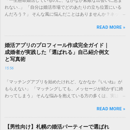
「一生懸命婚活しているのに、なかなか素敵な出会いに恵ま
れない…」 「自分は婚活市場でどのあたりの立ち位置にいる
んだろう？」 そんな風に悩んだことはありませんか？ネット
上で見かける「婚活ランク表」は、残酷な現実を突きつけて
READ MORE »
くるようで怖いと感じる方も多いかもしれません。しかし、
自分の現在の立ち位置を客観的に把握することは、決して自
分を否定することではありません。 むしろ、今の自分の「市
婚活アプリのプロフィール作成完全ガイド｜
場価値」を正しく理解することは、最短ルートで幸せな結婚
成婚者が実践した「選ばれる」自己紹介例文
を掴み取るための 強力な武器 になります。 この記事では、
と写真術
婚活ランク表の仕組みや評価基準を詳しく解説し、自分のラ
15:56
ンクを知った上でどのように戦略を立てれば良いのか、具体
的なステップをご紹介します。 婚活ランク表とは？市場価値
「マッチングアプリを始めたけれど、なかなか『いいね』が
が決まる仕組み 婚活ランク表とは、年齢、年収、学歴、外
もらえない」 「マッチングしても、メッセージが続かずに終
見、職業などのスペックを数値化し、婚活市場における「需
わってしまう」 そんな悩みを抱えている方の多くは、実は プ
要」を可視化したものです。多くの結婚相談所やマッチング
ロフィールの作り方 で損をしています。婚活アプリにおい
アプリのデータを元に語られることが多く、男女で評価され
READ MORE »
て、プロフィールはあなたの「第一印象」そのもの。どれだ
るポイントが大きく異なるのが特徴です。 男性の評価ポイン
け素敵な内面を持っていても、入り口であるプロフィールで
ト：経済力と安定感 男性の場合、最も重視されるのは**「年
魅力を伝えられなければ、出会いの土俵に上がることすらで
収」と「職業」**です。 Sランク： 年収1000万円以上、医
【男性向け】札幌の婚活パーティーで選ばれ