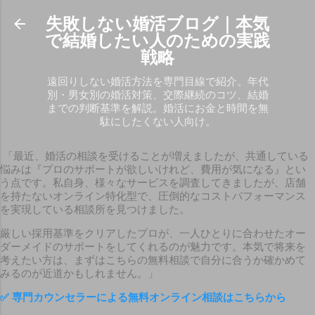
スキップしてメイン コンテンツに移動
失敗しない婚活ブログ｜本気
で結婚したい人のための実践
戦略
遠回りしない婚活方法を専門目線で紹介。年代
別・男女別の婚活対策、交際継続のコツ、結婚
までの判断基準を解説。婚活にお金と時間を無
駄にしたくない人向け。
「最近、婚活の相談を受けることが増えましたが、共通している
悩みは『プロのサポートが欲しいけれど、費用が気になる』とい
う点です。私自身、様々なサービスを調査してきましたが、店舗
を持たないオンライン特化型で、圧倒的なコストパフォーマンス
を実現している相談所を見つけました。
厳しい採用基準をクリアしたプロが、一人ひとりに合わせたオー
ダーメイドのサポートをしてくれるのが魅力です。本気で将来を
考えたい方は、まずはこちらの無料相談で自分に合うか確かめて
みるのが近道かもしれません。」
✅
専門カウンセラーによる無料オンライン相談はこちらから