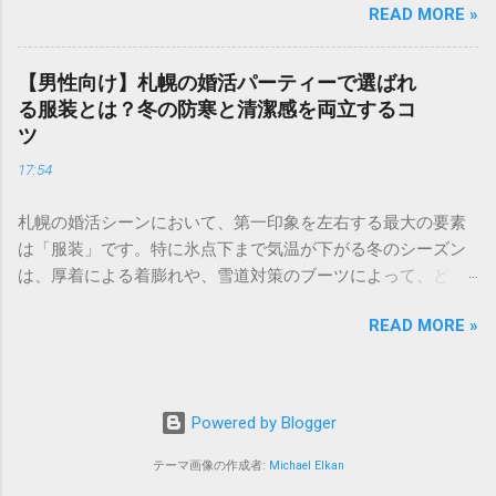
READ MORE »
て、プロフィールはあなたの「第一印象」そのもの。どれだ
るポイントが大きく異なるのが特徴です。 男性の評価ポイン
け素敵な内面を持っていても、入り口であるプロフィールで
ト：経済力と安定感 男性の場合、最も重視されるのは**「年
魅力を伝えられなければ、出会いの土俵に上がることすらで
収」と「職業」**です。 Sランク： 年収1000万円以上、医
【男性向け】札幌の婚活パーティーで選ばれ
きません。 成婚退会していく人たちには、共通した「プロフ
師、弁護士、大手商社など Aランク： 年収700〜900万円、上
る服装とは？冬の防寒と清潔感を両立するコ
ィールの法則」があります。それは、単に自分を良く見せる
場企業勤務、公務員など Bランク： 年収400〜600万円、一般
ツ
ことではなく、**「相手に安心感を与え、未来を想像させ
正社員、専門職など これに加えて、学歴（大卒以上）や清潔
17:54
る」**という視点です。 この記事では、多くの成婚者を輩出
感のある容姿、コミュニケーション能力が加味されます。 女
したプロ直伝のプロフィール作成術を、写真・自己紹介文・
性の評価ポイント：若さと容姿 女性の場合、婚活市場で最も
札幌の婚活シーンにおいて、第一印象を左右する最大の要素
詳細項目の3ステップで徹底解説します。 1. 【写真編】0.5秒
強い影響力を持つのが**「年齢」と「外見の雰囲気」**で
は「服装」です。特に氷点下まで気温が下がる冬のシーズン
で心を掴む！好感度を最大化する視覚戦略 婚活アプリにおい
す。 Sランク： 20代中盤まで、モデル並みの容姿、愛嬌があ
は、厚着による着膨れや、雪道対策のブーツによって、どう
て、写真は最も重要な要素です。検索画面で並んだときに
る Aランク： 20代後半〜32歳前後、清楚で整った容姿、家事
しても野暮ったい印象になりがちです。 「寒さに負けておし
「この人、良さそうだな」と思ってもらうためのポイント
能力 Bランク： 33歳〜30代後半、一般的な容姿、自立した仕
READ MORE »
ゃれを諦めたくない」 「でも、薄着で震えていては会話どこ
は、**「清潔感」と「親しみやすさ」**の両立にあります。
事 悲しい現実として、女性は年齢が上がるにつれてランクが
ろではない……」 そんな悩みを持つ札幌の婚活男性に向けて、
メイン写真は「他撮り」が絶対条件 自撮り写真は、ナルシス
変動しやすい傾向にありますが、その分、立ち振る舞いや
厳しい寒さに対応しながら、女性から「清潔感があって素敵
トな印象や孤独な印象を与えてしまうため、婚活では避ける
「居心地の良さ」でカバーすることが可能です。 自分のラン
だな」と思われるための最強のコーディネート術を解説しま
のが無難です。 表情： 歯を見せた自然な笑顔がベスト。真顔
Powered by Blogger
クを知るメリットと「高望み」の罠 自分のランクを把握する
す。 1. 札幌の冬婚活で絶対に外せない「清潔感」の定義 婚活
は「怖そう」、キメ顔は「近寄りがたい」という印象を与え
ことには、大きなメリットがあります。それは**「マッチン
パーティーにおいて、女性が男性の服装で最も重視するのは
テーマ画像の作成者:
Michael Elkan
ます。 背景： 自然光の入る明るいカフェや、緑のある公園な
グ率の劇的な向上」**です。 多くの人が婚活で疲弊してしま
「オシャレさ」よりも「清潔感」です。冬場に陥りがちな、
どが理想的です。生活感のある室内は避けましょう。 服装：