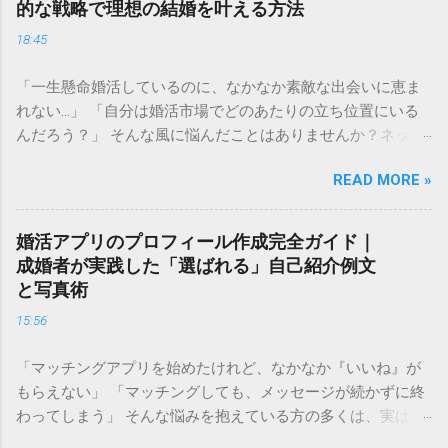
的な戦略で理想の結婚を叶える方法
18:45
「一生懸命婚活しているのに、なかなか素敵な出会いに恵ま
れない…」 「自分は婚活市場でどのあたりの立ち位置にいる
んだろう？」 そんな風に悩んだことはありませんか？ネット
上で見かける「婚活ランク表」は、残酷な現実を突きつけて
READ MORE »
くるようで怖いと感じる方も多いかもしれません。しかし、
自分の現在の立ち位置を客観的に把握することは、決して自
分を否定することではありません。 むしろ、今の自分の「市
婚活アプリのプロフィール作成完全ガイド｜
場価値」を正しく理解することは、最短ルートで幸せな結婚
成婚者が実践した「選ばれる」自己紹介例文
を掴み取るための 強力な武器 になります。 この記事では、
と写真術
婚活ランク表の仕組みや評価基準を詳しく解説し、自分のラ
15:56
ンクを知った上でどのように戦略を立てれば良いのか、具体
的なステップをご紹介します。 婚活ランク表とは？市場価値
「マッチングアプリを始めたけれど、なかなか『いいね』が
が決まる仕組み 婚活ランク表とは、年齢、年収、学歴、外
もらえない」 「マッチングしても、メッセージが続かずに終
見、職業などのスペックを数値化し、婚活市場における「需
わってしまう」 そんな悩みを抱えている方の多くは、実は プ
要」を可視化したものです。多くの結婚相談所やマッチング
ロフィールの作り方 で損をしています。婚活アプリにおい
アプリのデータを元に語られることが多く、男女で評価され