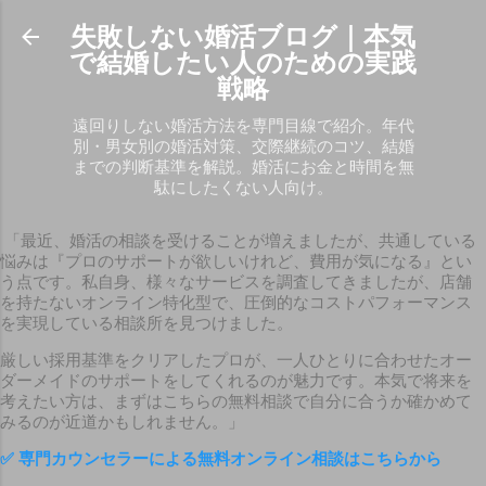
スキップしてメイン コンテンツに移動
失敗しない婚活ブログ｜本気
で結婚したい人のための実践
戦略
遠回りしない婚活方法を専門目線で紹介。年代
別・男女別の婚活対策、交際継続のコツ、結婚
までの判断基準を解説。婚活にお金と時間を無
駄にしたくない人向け。
「最近、婚活の相談を受けることが増えましたが、共通している
悩みは『プロのサポートが欲しいけれど、費用が気になる』とい
う点です。私自身、様々なサービスを調査してきましたが、店舗
を持たないオンライン特化型で、圧倒的なコストパフォーマンス
を実現している相談所を見つけました。
厳しい採用基準をクリアしたプロが、一人ひとりに合わせたオー
ダーメイドのサポートをしてくれるのが魅力です。本気で将来を
考えたい方は、まずはこちらの無料相談で自分に合うか確かめて
みるのが近道かもしれません。」
✅
専門カウンセラーによる無料オンライン相談はこちらから