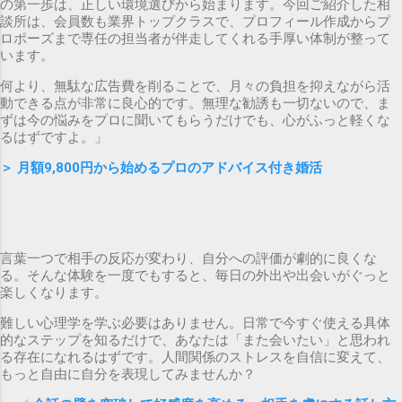
の第一歩は、正しい環境選びから始まります。今回ご紹介した相
談所は、会員数も業界トップクラスで、プロフィール作成からプ
ロポーズまで専任の担当者が伴走してくれる手厚い体制が整って
います。
何より、無駄な広告費を削ることで、月々の負担を抑えながら活
動できる点が非常に良心的です。無理な勧誘も一切ないので、ま
ずは今の悩みをプロに聞いてもらうだけでも、心がふっと軽くな
るはずですよ。」
＞
月額9,800円から始めるプロのアドバイス付き婚活
言葉一つで相手の反応が変わり、自分への評価が劇的に良くな
る。そんな体験を一度でもすると、毎日の外出や出会いがぐっと
楽しくなります。
難しい心理学を学ぶ必要はありません。日常で今すぐ使える具体
的なステップを知るだけで、あなたは「また会いたい」と思われ
る存在になれるはずです。人間関係のストレスを自信に変えて、
もっと自由に自分を表現してみませんか？