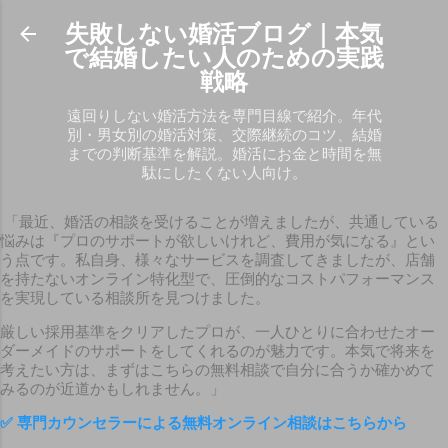
スキップしてメイン コンテンツに移動
失敗しない婚活ブログ｜本気
で結婚したい人のための実践
戦略
遠回りしない婚活方法を専門目線で紹介。年代
別・男女別の婚活対策、交際継続のコツ、結婚
までの判断基準を解説。婚活にお金と時間を無
駄にしたくない人向け。
「最近、婚活の相談を受けることが増えましたが、共通している
悩みは『プロのサポートが欲しいけれど、費用が気になる』とい
う点です。私自身、様々なサービスを調査してきましたが、店舗
を持たないオンライン特化型で、圧倒的なコストパフォーマンス
を実現している相談所を見つけました。
厳しい採用基準をクリアしたプロが、一人ひとりに合わせたオー
ダーメイドのサポートをしてくれるのが魅力です。本気で将来を
考えたい方は、まずはこちらの無料相談で自分に合うか確かめて
みるのが近道かもしれません。」
✅
専門カウンセラーによる無料オンライン相談はこちらから