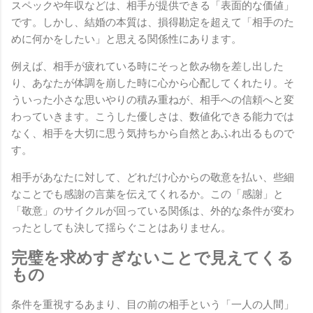
スペックや年収などは、相手が提供できる「表面的な価値」
です。しかし、結婚の本質は、損得勘定を超えて「相手のた
めに何かをしたい」と思える関係性にあります。
例えば、相手が疲れている時にそっと飲み物を差し出した
り、あなたが体調を崩した時に心から心配してくれたり。そ
ういった小さな思いやりの積み重ねが、相手への信頼へと変
わっていきます。こうした優しさは、数値化できる能力では
なく、相手を大切に思う気持ちから自然とあふれ出るもので
す。
相手があなたに対して、どれだけ心からの敬意を払い、些細
なことでも感謝の言葉を伝えてくれるか。この「感謝」と
「敬意」のサイクルが回っている関係は、外的な条件が変わ
ったとしても決して揺らぐことはありません。
完璧を求めすぎないことで見えてくる
もの
条件を重視するあまり、目の前の相手という「一人の人間」