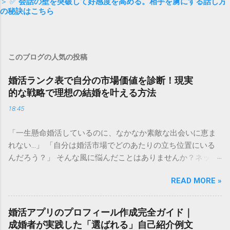
＞ ✅
会話の壁を突破して好感度を高める。相手を虜にする話し方
の秘訣はこちら
このブログの人気の投稿
婚活ランク表で自分の市場価値を診断！現実
的な戦略で理想の結婚を叶える方法
18:45
「一生懸命婚活しているのに、なかなか素敵な出会いに恵ま
れない…」 「自分は婚活市場でどのあたりの立ち位置にいる
んだろう？」 そんな風に悩んだことはありませんか？ネット
上で見かける「婚活ランク表」は、残酷な現実を突きつけて
READ MORE »
くるようで怖いと感じる方も多いかもしれません。しかし、
自分の現在の立ち位置を客観的に把握することは、決して自
分を否定することではありません。 むしろ、今の自分の「市
婚活アプリのプロフィール作成完全ガイド｜
場価値」を正しく理解することは、最短ルートで幸せな結婚
成婚者が実践した「選ばれる」自己紹介例文