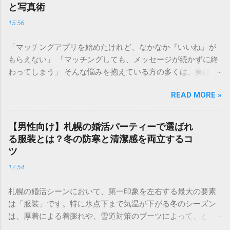
を掴み取るための 強力な武器 になります。 この記事では、
と写真術
婚活ランク表の仕組みや評価基準を詳しく解説し、自分のラ
15:56
ンクを知った上でどのように戦略を立てれば良いのか、具体
的なステップをご紹介します。 婚活ランク表とは？市場価値
「マッチングアプリを始めたけれど、なかなか『いいね』が
が決まる仕組み 婚活ランク表とは、年齢、年収、学歴、外
もらえない」 「マッチングしても、メッセージが続かずに終
見、職業などのスペックを数値化し、婚活市場における「需
わってしまう」 そんな悩みを抱えている方の多くは、実は プ
要」を可視化したものです。多くの結婚相談所やマッチング
ロフィールの作り方 で損をしています。婚活アプリにおい
アプリのデータを元に語られることが多く、男女で評価され
READ MORE »
て、プロフィールはあなたの「第一印象」そのもの。どれだ
るポイントが大きく異なるのが特徴です。 男性の評価ポイン
け素敵な内面を持っていても、入り口であるプロフィールで
ト：経済力と安定感 男性の場合、最も重視されるのは**「年
魅力を伝えられなければ、出会いの土俵に上がることすらで
収」と「職業」**です。 Sランク： 年収1000万円以上、医
【男性向け】札幌の婚活パーティーで選ばれ
きません。 成婚退会していく人たちには、共通した「プロフ
師、弁護士、大手商社など Aランク： 年収700〜900万円、上
る服装とは？冬の防寒と清潔感を両立するコ
ィールの法則」があります。それは、単に自分を良く見せる
場企業勤務、公務員など Bランク： 年収400〜600万円、一般
ツ
ことではなく、**「相手に安心感を与え、未来を想像させ
正社員、専門職など これに加えて、学歴（大卒以上）や清潔
17:54
る」**という視点です。 この記事では、多くの成婚者を輩出
感のある容姿、コミュニケーション能力が加味されます。 女
したプロ直伝のプロフィール作成術を、写真・自己紹介文・
性の評価ポイント：若さと容姿 女性の場合、婚活市場で最も
札幌の婚活シーンにおいて、第一印象を左右する最大の要素
詳細項目の3ステップで徹底解説します。 1. 【写真編】0.5秒
強い影響力を持つのが**「年齢」と「外見の雰囲気」**で
は「服装」です。特に氷点下まで気温が下がる冬のシーズン
で心を掴む！好感度を最大化する視覚戦略 婚活アプリにおい
す。 Sランク： 20代中盤まで、モデル並みの容姿、愛嬌があ
は、厚着による着膨れや、雪道対策のブーツによって、どう
て、写真は最も重要な要素です。検索画面で並んだときに
る Aランク： 20代後半〜32歳前後、清楚で整った容姿、家事
しても野暮ったい印象になりがちです。 「寒さに負けておし