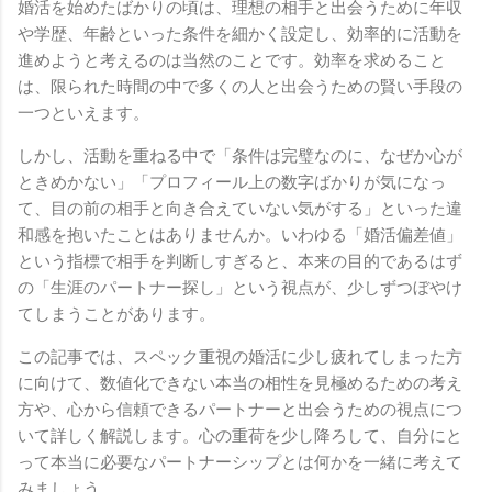
婚活を始めたばかりの頃は、理想の相手と出会うために年収
や学歴、年齢といった条件を細かく設定し、効率的に活動を
進めようと考えるのは当然のことです。効率を求めること
は、限られた時間の中で多くの人と出会うための賢い手段の
一つといえます。
しかし、活動を重ねる中で「条件は完璧なのに、なぜか心が
ときめかない」「プロフィール上の数字ばかりが気になっ
て、目の前の相手と向き合えていない気がする」といった違
和感を抱いたことはありませんか。いわゆる「婚活偏差値」
という指標で相手を判断しすぎると、本来の目的であるはず
の「生涯のパートナー探し」という視点が、少しずつぼやけ
てしまうことがあります。
この記事では、スペック重視の婚活に少し疲れてしまった方
に向けて、数値化できない本当の相性を見極めるための考え
方や、心から信頼できるパートナーと出会うための視点につ
いて詳しく解説します。心の重荷を少し降ろして、自分にと
って本当に必要なパートナーシップとは何かを一緒に考えて
みましょう。