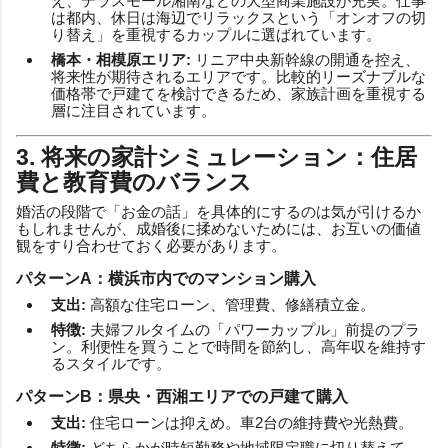
え、テラスモール湘南などの大型商業施設が充実。仕事
は都内、休日は海辺でリラックスという「オンオフの切
り替え」を重視するカップルに選ばれています。
橋本・相模原エリア:
リニア中央新幹線の開通を控え、
将来性が期待されるエリアです。比較的リーズナブルな
価格帯で戸建てを検討できるため、家族計画を重視する
層に注目されています。
3. 将来の家計シミュレーション：住居
費と教育費のバランス
婚活の段階で「お金の話」を具体的にするのは気が引けるか
もしれませんが、成婚後に揉めないためには、お互いの価値
観をすり合わせておく必要があります。
パターンA：横浜市内でのマンション購入
支出:
高額な住宅ローン、管理費、修繕積立金。
特徴:
夫婦フルタイムの「パワーカップル」前提のプラ
ン。利便性を買うことで時間を節約し、高年収を維持す
るスタイルです。
パターンB：県央・西湘エリアでの戸建て購入
支出:
住宅ローンは抑えめ。車2台の維持費や光熱費。
特徴:
どちらかが時短勤務や地域限定職に切り替えて