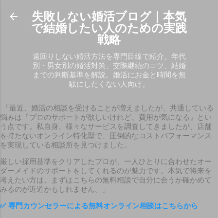
スキップしてメイン コンテンツに移動
失敗しない婚活ブログ｜本気
で結婚したい人のための実践
戦略
遠回りしない婚活方法を専門目線で紹介。年代
別・男女別の婚活対策、交際継続のコツ、結婚
までの判断基準を解説。婚活にお金と時間を無
駄にしたくない人向け。
「最近、婚活の相談を受けることが増えましたが、共通している
悩みは『プロのサポートが欲しいけれど、費用が気になる』とい
う点です。私自身、様々なサービスを調査してきましたが、店舗
を持たないオンライン特化型で、圧倒的なコストパフォーマンス
を実現している相談所を見つけました。
厳しい採用基準をクリアしたプロが、一人ひとりに合わせたオー
ダーメイドのサポートをしてくれるのが魅力です。本気で将来を
考えたい方は、まずはこちらの無料相談で自分に合うか確かめて
みるのが近道かもしれません。」
✅
専門カウンセラーによる無料オンライン相談はこちらから