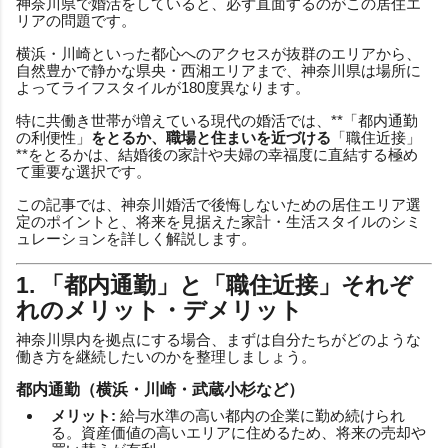
神奈川県で婚活をしていると、必ず直面するのがこの居住エ
リアの問題です。
横浜・川崎といった都心へのアクセスが抜群のエリアから、
自然豊かで静かな県央・西湘エリアまで、神奈川県は場所に
よってライフスタイルが180度異なります。
特に共働き世帯が増えている現代の婚活では、**「都内通勤
の利便性」
をとるか、職場と住まいを近づける
「職住近接」
**をとるかは、結婚後の家計や夫婦の幸福度に直結する極め
て重要な選択です。
この記事では、神奈川婚活で後悔しないための居住エリア選
定のポイントと、将来を見据えた家計・生活スタイルのシミ
ュレーションを詳しく解説します。
1. 「都内通勤」と「職住近接」それぞ
れのメリット・デメリット
神奈川県内を拠点にする場合、まずは自分たちがどのような
働き方を継続したいのかを整理しましょう。
都内通勤（横浜・川崎・武蔵小杉など）
メリット:
給与水準の高い都内の企業に勤め続けられ
る。資産価値の高いエリアに住めるため、将来の売却や