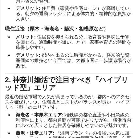
買い替えが有利。
デメリット:
住居費（家賃や住宅ローン）が高騰してい
る。朝夕の通勤ラッシュによる体力的・精神的な負担が
大きい。
職住近接（厚木・海老名・藤沢・相模原など）
メリット:
住居費を抑えられる分、教育費や趣味に予算
を回せる。通勤時間が短いことで、家事や育児の時間を
確保しやすい。
デメリット:
都内へ出るのに時間がかかる。将来的な資
産価値の維持という面では、大都市圏に一歩譲る場合が
ある。
2. 神奈川婚活で注目すべき「ハイブリ
ッド型」エリア
最近の婚活市場で人気が高まっているのが、都内へのアクセ
スを確保しつつ、住環境とコストのバランスが良い「ハイブ
リッド型」のエリアです。
海老名・本厚木エリア:
相鉄線の都心直通や小田急線の
利便性により、都内通勤が可能でありながら、横浜市内
に比べて広々とした住居を確保しやすいのが魅力です。
藤沢・辻堂エリア:
「湘南ブランド」の根強い人気に加