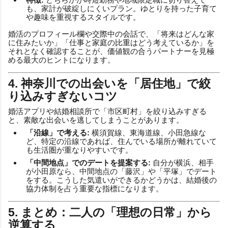
も、家計が破綻しにくいプラン。ゆとりを持った子育て
や趣味を重視するスタイルです。
婚活のプロフィール欄や交際中の会話で、「将来はどんな家
に住みたいか」「仕事と家庭の比重はどう考えているか」を
それとなく確認することが、価値観の合うパートナーを見極
める最大のヒントになります。
4. 神奈川での出会いを「居住地」で絞
り込みすぎないコツ
婚活アプリや結婚相談所で「市区町村」を絞り込みすぎる
と、素敵な出会いを逃してしまうことがあります。
「沿線」で考える:
横須賀線、東海道線、小田急線な
ど、特定の沿線であれば、住んでいる場所が離れていて
も生活圏が重なりやすいです。
「中間地点」でのデートを提案する:
自分が横浜、相手
が小田原なら、中間地点の「藤沢」や「平塚」でデート
をする。こうした気遣いができるかどうかは、結婚後の
協力体制を占う重要な指標になります。
5. まとめ：二人の「理想の日常」から
逆算する