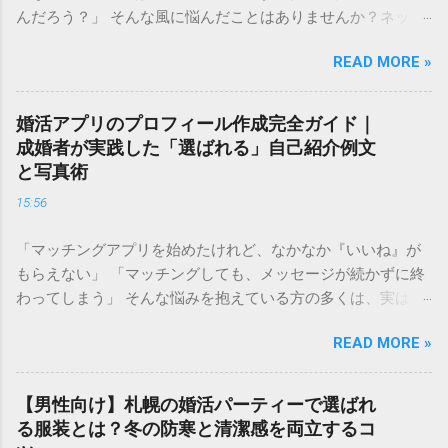
んだろう？」 そんな風に悩んだことはありませんか？ネット
上で見かける「婚活ランク表」は、残酷な現実を突きつけて
READ MORE »
くるようで怖いと感じる方も多いかもしれません。しかし、
自分の現在の立ち位置を客観的に把握することは、決して自
分を否定することではありません。 むしろ、今の自分の「市
婚活アプリのプロフィール作成完全ガイド｜
場価値」を正しく理解することは、最短ルートで幸せな結婚
成婚者が実践した「選ばれる」自己紹介例文
を掴み取るための 強力な武器 になります。 この記事では、
と写真術
婚活ランク表の仕組みや評価基準を詳しく解説し、自分のラ
15:56
ンクを知った上でどのように戦略を立てれば良いのか、具体
的なステップをご紹介します。 婚活ランク表とは？市場価値
「マッチングアプリを始めたけれど、なかなか『いいね』が
が決まる仕組み 婚活ランク表とは、年齢、年収、学歴、外
もらえない」 「マッチングしても、メッセージが続かずに終
見、職業などのスペックを数値化し、婚活市場における「需
わってしまう」 そんな悩みを抱えている方の多くは、実は プ
要」を可視化したものです。多くの結婚相談所やマッチング
ロフィールの作り方 で損をしています。婚活アプリにおい
アプリのデータを元に語られることが多く、男女で評価され
READ MORE »
て、プロフィールはあなたの「第一印象」そのもの。どれだ
るポイントが大きく異なるのが特徴です。 男性の評価ポイン
け素敵な内面を持っていても、入り口であるプロフィールで
ト：経済力と安定感 男性の場合、最も重視されるのは**「年
魅力を伝えられなければ、出会いの土俵に上がることすらで
収」と「職業」**です。 Sランク： 年収1000万円以上、医
【男性向け】札幌の婚活パーティーで選ばれ
きません。 成婚退会していく人たちには、共通した「プロフ
師、弁護士、大手商社など Aランク： 年収700〜900万円、上
る服装とは？冬の防寒と清潔感を両立するコ
ィールの法則」があります。それは、単に自分を良く見せる