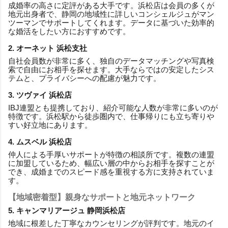
成婚率の高さに定評がある大手です。浜松店は会員の多くが
地元出身者で、静岡の地域性に詳しいコンシェルジュがマン
ツーマンでサポートしてくれます。データに基づいた効率的
な婚活をしたい方におすすめです。
2. オーネット 浜松支社
自社会員数が非常に多く、独自のデータマッチングや写真検
索で自由にお相手を探せます。大手ならではの安定したシス
テムと、プライバシーへの配慮が魅力です。
3. ツヴァイ 浜松店
IBJ連盟とも提携しており、紹介可能な人数が非常に多いのが
特徴です。浜松駅から徒歩圏内で、仕事帰りにも立ち寄りや
すい好立地にあります。
4. ムスベル 浜松店
仲人による手厚いサポートが特徴の相談所です。複数の連盟
に加盟しているため、幅広い層の中からお相手を探すことが
でき、成婚までのスピード感を重視する方に支持されていま
す。
【地域密着型】親身なサポートと地元ネットワーク
5. キャンマリアージュ 静岡浜松店
地域に根差した丁寧なカウンセリングが評判です。地元のイ