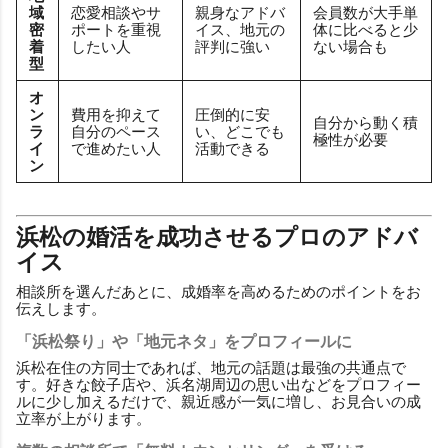
域
恋愛相談やサ
親身なアドバ
会員数が大手単
密
ポートを重視
イス、地元の
体に比べると少
着
したい人
評判に強い
ない場合も
型
オ
ン
費用を抑えて
圧倒的に安
自分から動く積
ラ
自分のペース
い、どこでも
極性が必要
イ
で進めたい人
活動できる
ン
浜松の婚活を成功させるプロのアドバ
イス
相談所を選んだあとに、成婚率を高めるためのポイントをお
伝えします。
「浜松祭り」や「地元ネタ」をプロフィールに
浜松在住の方同士であれば、地元の話題は最強の共通点で
す。好きな餃子店や、浜名湖周辺の思い出などをプロフィー
ルに少し加えるだけで、親近感が一気に増し、お見合いの成
立率が上がります。