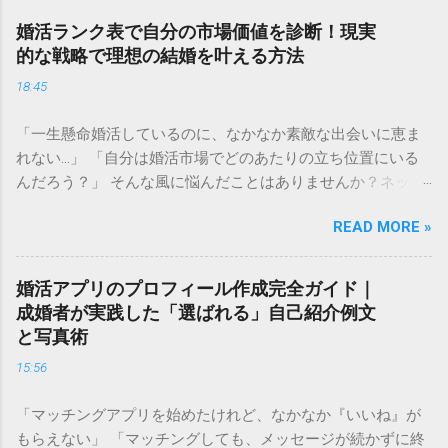
婚活ランク表で自分の市場価値を診断！現実
的な戦略で理想の結婚を叶える方法
18:45
「一生懸命婚活しているのに、なかなか素敵な出会いに恵ま
れない…」 「自分は婚活市場でどのあたりの立ち位置にいる
んだろう？」 そんな風に悩んだことはありませんか？ネット
上で見かける「婚活ランク表」は、残酷な現実を突きつけて
READ MORE »
くるようで怖いと感じる方も多いかもしれません。しかし、
自分の現在の立ち位置を客観的に把握することは、決して自
分を否定することではありません。 むしろ、今の自分の「市
婚活アプリのプロフィール作成完全ガイド｜
場価値」を正しく理解することは、最短ルートで幸せな結婚
成婚者が実践した「選ばれる」自己紹介例文
を掴み取るための 強力な武器 になります。 この記事では、
と写真術
婚活ランク表の仕組みや評価基準を詳しく解説し、自分のラ
15:56
ンクを知った上でどのように戦略を立てれば良いのか、具体
的なステップをご紹介します。 婚活ランク表とは？市場価値
「マッチングアプリを始めたけれど、なかなか『いいね』が
が決まる仕組み 婚活ランク表とは、年齢、年収、学歴、外
もらえない」 「マッチングしても、メッセージが続かずに終
見、職業などのスペックを数値化し、婚活市場における「需