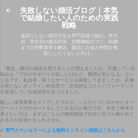
スキップしてメイン コンテンツに移動
失敗しない婚活ブログ｜本気
で結婚したい人のための実践
戦略
遠回りしない婚活方法を専門目線で紹介。年代
別・男女別の婚活対策、交際継続のコツ、結婚
までの判断基準を解説。婚活にお金と時間を無
駄にしたくない人向け。
「最近、婚活の相談を受けることが増えましたが、共通している
悩みは『プロのサポートが欲しいけれど、費用が気になる』とい
う点です。私自身、様々なサービスを調査してきましたが、店舗
を持たないオンライン特化型で、圧倒的なコストパフォーマンス
を実現している相談所を見つけました。
厳しい採用基準をクリアしたプロが、一人ひとりに合わせたオー
ダーメイドのサポートをしてくれるのが魅力です。本気で将来を
考えたい方は、まずはこちらの無料相談で自分に合うか確かめて
みるのが近道かもしれません。」
✅
専門カウンセラーによる無料オンライン相談はこちらから