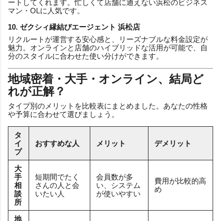
ートしてくれます。忙しくて店舗に通えない浜松のビジネス
マン・OLに人気です。
10. ゼクシィ縁結びエージェント 浜松店
リクルートが運営する安心感と、リーズナブルな料金設定が
魅力。オンラインと店舗のハイブリッドな活用が可能で、自
分のスタイルに合わせた使い分けができます。
地域密着・大手・オンライン、結局ど
れが正解？
タイプ別のメリットを比較表にまとめました。あなたの性格
や予算に合わせて選びましょう。
タ
イ
おすすめな人
メリット
デメリット
プ
大
手
短期間でたく
会員数が多
費用が比較的高
相
さんの人と会
い、システム
め
談
いたい人
が使いやすい
所
地