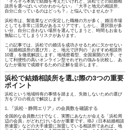
「そろそろ本気で結婚を考えたいけれど、浜松でどの結婚相
談所を選べばいいのかわからない」「大手と地元の相談所、
自分に合っているのはどっち？」と悩んでいませんか？
浜松市は、製造業などの安定した職種の方が多く、婚活市場
としても非常に活気があるエリアです。しかし、選択肢が多
い分、自分に合わない場所を選んでしまうと、時間もお金も
無駄にしてしまうリスクがあります。
この記事では、浜松での婚活を成功させるために欠かせない
「結婚相談所の選び方」と、地元で評判の「おすすめ相談所
10選」を徹底解説します。地域密着型、全国展開の大手、そ
して利便性の高いオンライン型それぞれの強みを比較し、あ
なたが最短で成婚するための正解を提示します。
浜松で結婚相談所を選ぶ際の3つの重要
ポイント
浜松という地域特有の事情を踏まえ、失敗しないための選び
方をプロの視点で解説します。
1. 「浜松・静岡エリア」の会員数を確認する
全国的な会員数だけでなく、実際にあなたが会える「浜松周
辺の会員」がどれだけいるかが重要です。IBJ（日本結婚相談
所連盟）などの大手連盟に加盟している相談所であれば、地