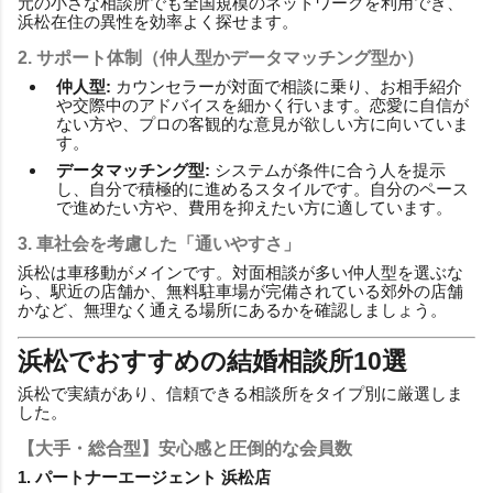
元の小さな相談所でも全国規模のネットワークを利用でき、
浜松在住の異性を効率よく探せます。
2. サポート体制（仲人型かデータマッチング型か）
仲人型:
カウンセラーが対面で相談に乗り、お相手紹介
や交際中のアドバイスを細かく行います。恋愛に自信が
ない方や、プロの客観的な意見が欲しい方に向いていま
す。
データマッチング型:
システムが条件に合う人を提示
し、自分で積極的に進めるスタイルです。自分のペース
で進めたい方や、費用を抑えたい方に適しています。
3. 車社会を考慮した「通いやすさ」
浜松は車移動がメインです。対面相談が多い仲人型を選ぶな
ら、駅近の店舗か、無料駐車場が完備されている郊外の店舗
かなど、無理なく通える場所にあるかを確認しましょう。
浜松でおすすめの結婚相談所10選
浜松で実績があり、信頼できる相談所をタイプ別に厳選しま
した。
【大手・総合型】安心感と圧倒的な会員数
1. パートナーエージェント 浜松店