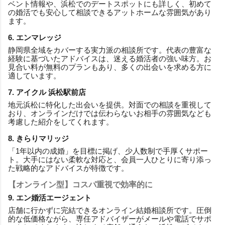
ベント情報や、浜松でのデートスポットにも詳しく、初めて
の婚活でも安心して相談できるアットホームな雰囲気があり
ます。
6. エンマレッジ
静岡県全域をカバーする実力派の相談所です。代表の豊富な
経験に基づいたアドバイスは、迷える婚活者の強い味方。お
見合い料が無料のプランもあり、多くの出会いを求める方に
適しています。
7. アイクル 浜松駅前店
地元浜松に特化した出会いを提供。対面での相談を重視して
おり、オンラインだけでは伝わらないお相手の雰囲気なども
考慮した紹介をしてくれます。
8. きらりマリッジ
「1年以内の成婚」を目標に掲げ、少人数制で手厚くサポー
ト。大手にはない柔軟な対応と、会員一人ひとりに寄り添っ
た戦略的なアドバイスが特徴です。
【オンライン型】コスパ重視で効率的に
9. エン婚活エージェント
店舗に行かずに完結できるオンライン結婚相談所です。圧倒
的な低価格ながら、専任アドバイザーがメールや電話でサポ