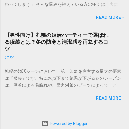
わってしまう」 そんな悩みを抱えている方の多くは、実は プ
要」を可視化したものです。多くの結婚相談所やマッチング
ロフィールの作り方 で損をしています。婚活アプリにおい
アプリのデータを元に語られることが多く、男女で評価され
READ MORE »
て、プロフィールはあなたの「第一印象」そのもの。どれだ
るポイントが大きく異なるのが特徴です。 男性の評価ポイン
け素敵な内面を持っていても、入り口であるプロフィールで
ト：経済力と安定感 男性の場合、最も重視されるのは**「年
魅力を伝えられなければ、出会いの土俵に上がることすらで
収」と「職業」**です。 Sランク： 年収1000万円以上、医
【男性向け】札幌の婚活パーティーで選ばれ
きません。 成婚退会していく人たちには、共通した「プロフ
師、弁護士、大手商社など Aランク： 年収700〜900万円、上
る服装とは？冬の防寒と清潔感を両立するコ
ィールの法則」があります。それは、単に自分を良く見せる
場企業勤務、公務員など Bランク： 年収400〜600万円、一般
ツ
ことではなく、**「相手に安心感を与え、未来を想像させ
正社員、専門職など これに加えて、学歴（大卒以上）や清潔
17:54
る」**という視点です。 この記事では、多くの成婚者を輩出
感のある容姿、コミュニケーション能力が加味されます。 女
したプロ直伝のプロフィール作成術を、写真・自己紹介文・
性の評価ポイント：若さと容姿 女性の場合、婚活市場で最も
札幌の婚活シーンにおいて、第一印象を左右する最大の要素
詳細項目の3ステップで徹底解説します。 1. 【写真編】0.5秒
強い影響力を持つのが**「年齢」と「外見の雰囲気」**で
は「服装」です。特に氷点下まで気温が下がる冬のシーズン
で心を掴む！好感度を最大化する視覚戦略 婚活アプリにおい
す。 Sランク： 20代中盤まで、モデル並みの容姿、愛嬌があ
は、厚着による着膨れや、雪道対策のブーツによって、どう
て、写真は最も重要な要素です。検索画面で並んだときに
る Aランク： 20代後半〜32歳前後、清楚で整った容姿、家事
しても野暮ったい印象になりがちです。 「寒さに負けておし
「この人、良さそうだな」と思ってもらうためのポイント
能力 Bランク： 33歳〜30代後半、一般的な容姿、自立した仕
READ MORE »
ゃれを諦めたくない」 「でも、薄着で震えていては会話どこ
は、**「清潔感」と「親しみやすさ」**の両立にあります。
事 悲しい現実として、女性は年齢が上がるにつれてランクが
ろではない……」 そんな悩みを持つ札幌の婚活男性に向けて、
メイン写真は「他撮り」が絶対条件 自撮り写真は、ナルシス
変動しやすい傾向にありますが、その分、立ち振る舞いや
厳しい寒さに対応しながら、女性から「清潔感があって素敵
トな印象や孤独な印象を与えてしまうため、婚活では避ける
「居心地の良さ」でカバーすることが可能です。 自分のラン
だな」と思われるための最強のコーディネート術を解説しま
のが無難です。 表情： 歯を見せた自然な笑顔がベスト。真顔
Powered by Blogger
クを知るメリットと「高望み」の罠 自分のランクを把握する
す。 1. 札幌の冬婚活で絶対に外せない「清潔感」の定義 婚活
は「怖そう」、キメ顔は「近寄りがたい」という印象を与え