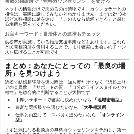
複数の相談所で「無料カウンセリング」を受ける
ネットの情報だけで決めるのは禁物です。カウンセラーとの
相性は、実際に話してみないとわかりません。まずは2〜3社
ほど無料相談に足を運び、「この人なら信頼できる」と感じ
る場所を選んでください。
お宝キーワード：自治体との連携もチェック
浜松市が実施している婚活支援事業などもあります。これら
と民間相談所を併用することで、より確実に出会いのチャン
スを広げることが可能です。
まとめ：あなたにとっての「最良の場
所」を見つけよう
浜松で結婚相談所を選ぶ際は、知名度だけでなく「浜松エリ
アの会員数」「サポートの質」「自分のライフスタイルとの
相性」を総合的に判断することが大切です。
手厚いサポートで確実に決めたいなら
「地域密着型」
豊富な選択肢から選びたいなら
「大手相談所」
仕事と両立してコスパ良く進めたいなら
「オンライン
型」
まずは気になる相談所の無料カウンセリングを予約し、第一