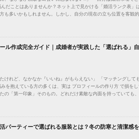
悩んだことはありませんか？ネット上で見かける「婚活ランク表」
方も多いかもしれません。しかし、自分の現在の立ち位置を客観
りません。 むしろ、今の自分の「市場価値」を正しく理解するこ
力な武器 になります。 この記事では、婚活ランク表の仕組みや評
ように戦略を立てれば良いのか、具体的なステップをご紹介します
活ランク表とは、年齢、年収、学歴、外見、職業などのスペックを
ール作成完全ガイド｜成婚者が実践した「選ばれる」
のです。多くの結婚相談所やマッチングアプリのデータを元に語
異なるのが特徴です。 男性の評価ポイント：経済力と安定感 男性
です。 Sランク： 年収1000万円以上、医師、弁護士、大手商社など A
など Bランク： 年収400〜600万円、一般正社員、専門職など 
たけれど、なかなか『いいね』がもらえない」 「マッチングして
コミュニケーション能力が加味されます。 女性の評価ポイント：若
悩みを抱えている方の多くは、実は プロフィールの作り方 で損を
つのが**「年齢」と「外見の雰囲気」**です。 Sランク： 20
たの「第一印象」そのもの。どれだけ素敵な内面を持っていても
 20代後半〜32歳前後、清楚で整った容姿、家事能力 Bランク： 3
、出会いの土俵に上がることすらできません。 成婚退会していく
現実として、女性は年齢が上がるにつれてランクが変動しやすい傾
ます。それは、単に自分を良く見せることではなく、**「相手に
良さ」でカバーすることが可能です。 自分のランクを知るメリット
。 この記事では、多くの成婚者を輩出したプロ直伝のプロフィール
、大きなメリットがあります。それは**「マッチング率の劇的な向上
徹底解説します。 1. 【写真編】0.5秒で心を掴む！好感度を最大
の原因は、無意識のうちに自分のランクよりも2つ以上上の相手ば..
活パーティーで選ばれる服装とは？冬の防寒と清潔感
な要素です。検索画面で並んだときに「この人、良さそうだな」
親しみやすさ」**の両立にあります。 メイン写真は「他撮り」が絶