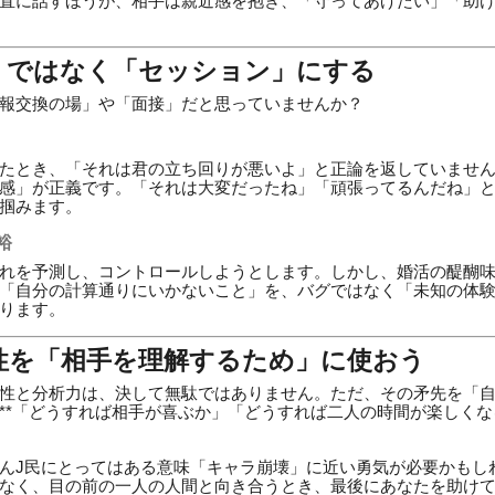
直に話すほうが、相手は親近感を抱き、「守ってあげたい」「助
論」ではなく「セッション」にする
報交換の場」や「面接」だと思っていませんか？
たとき、「それは君の立ち回りが悪いよ」と正論を返していません
感」が正義です。「それは大変だったね」「頑張ってるんだね」
掴みます。
裕
れを予測し、コントロールしようとします。しかし、婚活の醍醐
「自分の計算通りにいかないこと」を、バグではなく「未知の体
ります。
性を「相手を理解するため」に使おう
性と分析力は、決して無駄ではありません。ただ、その矛先を「
**「どうすれば相手が喜ぶか」「どうすれば二人の時間が楽しくな
んJ民にとってはある意味「キャラ崩壊」に近い勇気が必要かもし
なく、目の前の一人の人間と向き合うとき、最後にあなたを助け