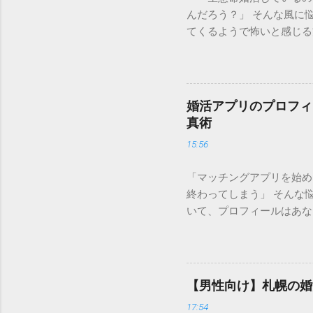
んだろう？」 そんな風に
てくるようで怖いと感じる
自分を否定することではあ
結婚を掴み取るための 強
のランクを知った上でどの
場価値が決まる仕組み 婚
婚活アプリのプロフィ
る「需要」を可視化したも
真術
価されるポイントが大きく
15:56
は**「年収」と「職業」**
万円、上場企業勤務、公務員
「マッチングアプリを始め
上）や清潔感のある容姿、
終わってしまう」 そんな
活市場で最も強い影響力を持
いて、プロフィールはあな
姿、愛嬌がある Aランク：
で魅力を伝えられなければ
姿、自立した仕事 悲しい
ロフィールの法則」があり
立ち振る舞いや「居心地の
せる」**という視点です
ランクを把握することには
文・詳細項目の3ステップで
婚活で疲弊してしまう最大
【男性向け】札幌の婚
において、写真は最も重要
17:54
トは、**「清潔感」と「