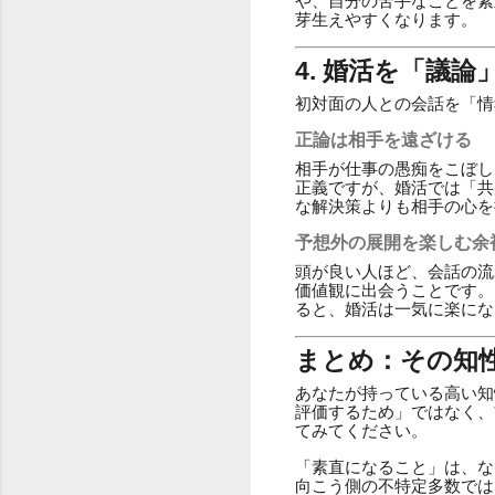
や、自分の苦手なことを素
芽生えやすくなります。
4. 婚活を「議
初対面の人との会話を「情
正論は相手を遠ざける
相手が仕事の愚痴をこぼし
正義ですが、婚活では「共
な解決策よりも相手の心を
予想外の展開を楽しむ余
頭が良い人ほど、会話の流
価値観に出会うことです。
ると、婚活は一気に楽にな
まとめ：その知
あなたが持っている高い知
評価するため」ではなく、
てみてください。
「素直になること」は、な
向こう側の不特定多数では