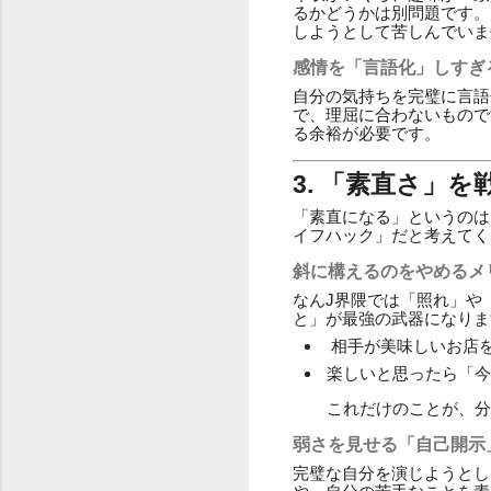
るかどうかは別問題です。
しようとして苦しんでいま
感情を「言語化」しすぎ
自分の気持ちを完璧に言語
で、理屈に合わないもので
る余裕が必要です。
3. 「素直さ」
「素直になる」というのは
イフハック」だと考えてく
斜に構えるのをやめるメ
なんJ界隈では「照れ」や
と」が最強の武器になりま
相手が美味しいお店
楽しいと思ったら「今
これだけのことが、分
弱さを見せる「自己開示
完璧な自分を演じようとし