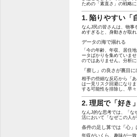
ための「素直さ」の戦略に
1. 陥りやすい
なんJ民の皆さんは、物事
めすぎると、身動きが取れ
データの海で溺れる
「今の年齢、年収、居住地
ータばかりを集めていませ
のではありません。分析に
「察し」の良さが裏目に
相手の些細な反応から「あ
は一見リスク回避になりま
する可能性を排除し、早々
2. 理屈で「好
なんJ的な思考では、「な
活において「なぜこの人が
条件の足し算では「心」
年収がいくら、趣味が一致