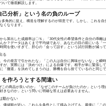
ついて徹底解説します。
「自己分析」という名の負のループ
を多角的に捉え、構造を理解するのが得意です。しかし、これを自
なくなります。
から算出した成婚率は〇％」「30代女性の希望条件と自分の乖離
んか？データはあくまで平均値であり、あなたの目の前にいる「
時間を使いすぎて、肝心の「会って話す」という試行回数が減っ
出る
、今の発言で引かれたな」「この人は自分に興味がないな」と瞬
すが、実際には「決めつけ」による自爆です。相手が単に緊張し
に「撤退」を決めてしまうのは、勝機を自ら捨てているのと同じ
き」を作ろうとする間違い
ぜこの商品が良いのか」「なぜこのチームが負けたのか」という理
好きなのか」という問いに明確な答えは必要ありません。
は動かない
、価値観が近い。これらを条件として積み上げても、最後に「こ