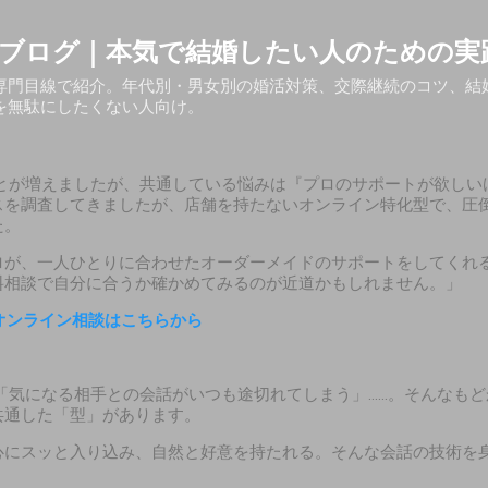
スキップしてメイン コンテンツに移動
ブログ｜本気で結婚したい人のための実
専門目線で紹介。年代別・男女別の婚活対策、交際継続のコツ、結
を無駄にしたくない人向け。
とが増えましたが、共通している悩みは『プロのサポートが欲しい
スを調査してきましたが、店舗を持たないオンライン特化型で、圧
た。
ロが、一人ひとりに合わせたオーダーメイドのサポートをしてくれ
料相談で自分に合うか確かめてみるのが近道かもしれません。」
オンライン相談はこちらから
「気になる相手との会話がいつも途切れてしまう」……。そんなもど
共通した「型」があります。
心にスッと入り込み、自然と好意を持たれる。そんな会話の技術を