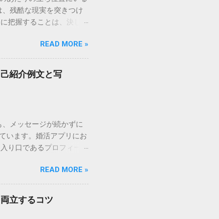
は、残酷な現実を突きつけ
的に把握することは、決して
とは、最短ルートで幸せな
READ MORE »
価基準を詳しく解説し、自分
。 婚活ランク表とは？市
数値化し、婚活市場におけ
自己紹介例文と写
られることが多く、男女で評
の場合、最も重視されるの
ランク： 年収700〜900
これに加えて、学歴（大卒以
も、メッセージが続かずに
さと容姿 女性の場合、婚
しています。婚活アプリにお
代中盤まで、モデル並みの容
、入り口であるプロフィール
3歳〜30代後半、一般的な容
人たちには、共通した「プ
向にありますが、その分、
READ MORE »
安心感を与え、未来を想像さ
と「高望み」の罠 自分の
作成術を、写真・自己紹介
」**です。 多くの人が
化する視覚戦略 婚活アプリ
.
を両立するコツ
と思ってもらうためのポイン
対条件 自撮り写真は、ナル