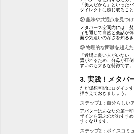
「美人だから」といったバ
ダイレクトに感じ取ること
② 趣味や共通点を見つ
メタバース空間内には、焚
ィを通じて自然と会話が弾
面や気遣いの深さを知るき
③ 物理的な距離を超え
「近場に良い人がいない」
繋がれるため、分母が圧倒
すいのも大きな特徴です。
3. 実践！メタ
ただ仮想空間にログインす
押さえておきましょう。
ステップ1：自分らしい
アバターはあなたの第一印
ザインを選ぶのがおすすめ
すくなります。
ステップ2：ボイスコミ