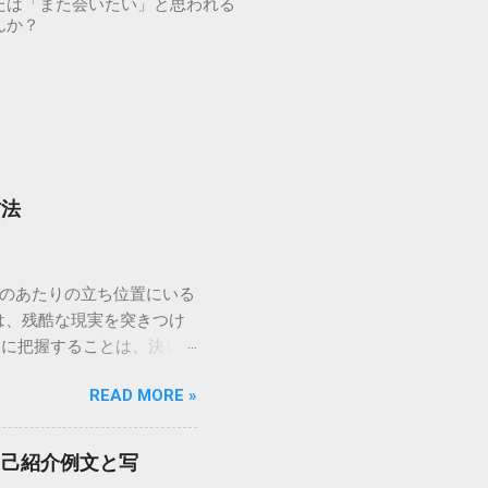
たは「また会いたい」と思われる
んか？
方法
どのあたりの立ち位置にいる
は、残酷な現実を突きつけ
的に把握することは、決して
とは、最短ルートで幸せな
READ MORE »
価基準を詳しく解説し、自分
。 婚活ランク表とは？市
数値化し、婚活市場におけ
自己紹介例文と写
られることが多く、男女で評