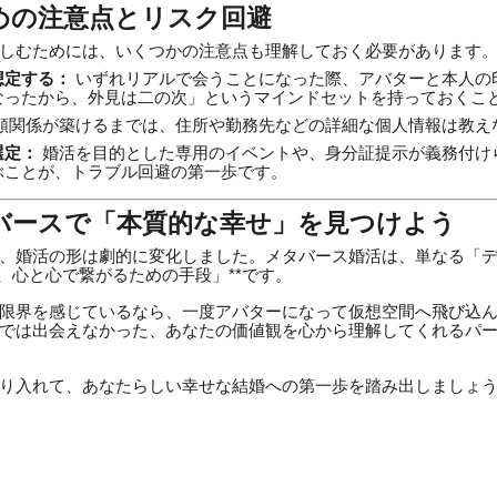
ための注意点とリスク回避
しむためには、いくつかの注意点も理解しておく必要があります
想定する：
いずれリアルで会うことになった際、アバターと本人の
なったから、外見は二の次」というマインドセットを持っておくこ
頼関係が築けるまでは、住所や勤務先などの詳細な個人情報は教え
選定：
婚活を目的とした専用のイベントや、身分証提示が義務付け
ぶことが、トラブル回避の第一歩です。
タバースで「本質的な幸せ」を見つけよう
、婚活の形は劇的に変化しました。メタバース婚活は、単なる「
、心と心で繋がるための手段」**です。
限界を感じているなら、一度アバターになって仮想空間へ飛び込
では出会えなかった、あなたの価値観を心から理解してくれるパ
り入れて、あなたらしい幸せな結婚への第一歩を踏み出しましょ