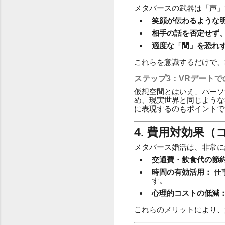
メタバースの武器は「声」
笑顔が伝わるような
相手の話を否定せず
適度な「間」を恐れ
これらを意識するだけで、
ステップ3：VRデートで
仮想空間とはいえ、パーソ
め、現実世界と同じような
に表現するのもポイントで
4. 費用対効果
メタバース婚活は、非常に
交通費・飲食代の節
時間の有効活用：
仕
す。
心理的コストの低減
これらのメリットにより、