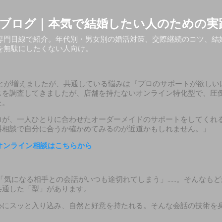
スキップしてメイン コンテンツに移動
ブログ｜本気で結婚したい人のための実
専門目線で紹介。年代別・男女別の婚活対策、交際継続のコツ、結
を無駄にしたくない人向け。
とが増えましたが、共通している悩みは『プロのサポートが欲しい
スを調査してきましたが、店舗を持たないオンライン特化型で、圧
た。
ロが、一人ひとりに合わせたオーダーメイドのサポートをしてくれ
料相談で自分に合うか確かめてみるのが近道かもしれません。」
オンライン相談はこちらから
「気になる相手との会話がいつも途切れてしまう」……。そんなもど
共通した「型」があります。
心にスッと入り込み、自然と好意を持たれる。そんな会話の技術を