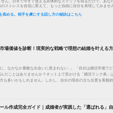
ません。日常で今すぐ使える具体的なステップを知るだけで、あな
係のストレスを自信に変えて、もっと自由に自分を表現してみませ
を高める。相手を虜にする話し方の秘訣はこちら
市場価値を診断！現実的な戦略で理想の結婚を叶える
に、なかなか素敵な出会いに恵まれない…」 「自分は婚活市場で
悩んだことはありませんか？ネット上で見かける「婚活ランク表」
方も多いかもしれません。しかし、自分の現在の立ち位置を客観
りません。 むしろ、今の自分の「市場価値」を正しく理解するこ
力な武器 になります。 この記事では、婚活ランク表の仕組みや評
ように戦略を立てれば良いのか、具体的なステップをご紹介します
活ランク表とは、年齢、年収、学歴、外見、職業などのスペックを
ール作成完全ガイド｜成婚者が実践した「選ばれる」
のです。多くの結婚相談所やマッチングアプリのデータを元に語