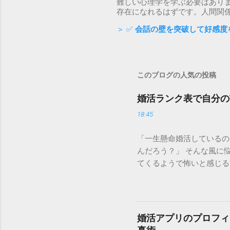
難しい心理学を学ぶ必要はあり
存在になれるはずです。人間関
＞ ✅
会話の壁を突破して好感度
このブログの人気の投稿
婚活ランク表で自分の
18:45
「一生懸命婚活しているの
んだろう？」 そんな風に
てくるようで怖いと感じる
自分を否定することではあ
結婚を掴み取るための 強
のランクを知った上でどの
場価値が決まる仕組み 婚
婚活アプリのプロフィ
る「需要」を可視化したも