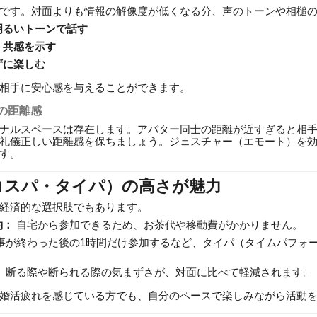
です。対面よりも情報の解像度が低くなる分、声のトーンや相槌
明るいトーンで話す
、共感を示す
ずに楽しむ
相手に安心感を与えることができます。
の距離感
ナルスペースは存在します。アバター同士の距離が近すぎると相
礼儀正しい距離感を保ちましょう。ジェスチャー（エモート）を
す。
（コスパ・タイパ）の高さが魅力
経済的な選択肢でもあります。
約：
自宅から参加できるため、お茶代や移動費がかかりません。
事が終わった後の1時間だけ参加するなど、タイパ（タイムパフォ
：
断る際や断られる際の気まずさが、対面に比べて軽減されます。
婚活疲れを感じている方でも、自分のペースで楽しみながら活動