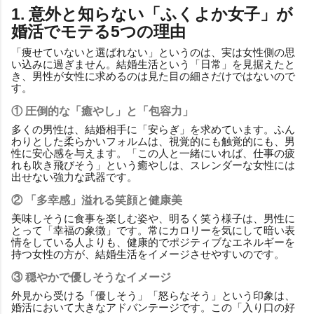
1. 意外と知らない「ふくよか女子」が
婚活でモテる5つの理由
「痩せていないと選ばれない」というのは、実は女性側の思
い込みに過ぎません。結婚生活という「日常」を見据えたと
き、男性が女性に求めるのは見た目の細さだけではないので
す。
① 圧倒的な「癒やし」と「包容力」
多くの男性は、結婚相手に「安らぎ」を求めています。ふん
わりとした柔らかいフォルムは、視覚的にも触覚的にも、男
性に安心感を与えます。「この人と一緒にいれば、仕事の疲
れも吹き飛びそう」という癒やしは、スレンダーな女性には
出せない強力な武器です。
② 「多幸感」溢れる笑顔と健康美
美味しそうに食事を楽しむ姿や、明るく笑う様子は、男性に
とって「幸福の象徴」です。常にカロリーを気にして暗い表
情をしている人よりも、健康的でポジティブなエネルギーを
持つ女性の方が、結婚生活をイメージさせやすいのです。
③ 穏やかで優しそうなイメージ
外見から受ける「優しそう」「怒らなそう」という印象は、
婚活において大きなアドバンテージです。この「入り口の好