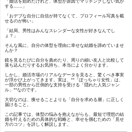
「婚活を始めたけれど、体型が原因でマッチングしない気が
する……」
「おデブな自分に自信が持てなくて、プロフィール写真を載
せるのが怖い」
「結局、男性はみんなスレンダーな女性が好きなんでし
ょ？」
そんな風に、自分の体型を理由に幸せな結婚を諦めていませ
んか？
鏡を見るたびに自分を責めたり、周りの細い友人と比較して
落ち込んだりするお気持ち、本当によく分かります。
しかし、婚活市場のリアルなデータを見ると、驚くべき事実
が浮かび上がってきます。実は、**「ぽっちゃり女性」は、
一部の男性から圧倒的な支持を受ける「隠れた人気ジャン
ル」**なのです。
大切なのは、痩せることよりも「自分を求める層」に正しく
届けること。
この記事では、体型の悩みを抱えながらも、最短で理想の結
婚を叶えるための具体的な戦略と、幸せを掴むための「見せ
方のコツ」を詳しく解説します。