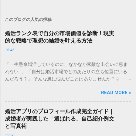
このブログの人気の投稿
婚活ランク表で自分の市場価値を診断！現実
的な戦略で理想の結婚を叶える方法
18:45
「一生懸命婚活しているのに、なかなか素敵な出会いに恵ま
れない…」 「自分は婚活市場でどのあたりの立ち位置にいる
んだろう？」 そんな風に悩んだことはありませんか？ネット
上で見かける「婚活ランク表」は、残酷な現実を突きつけて
READ MORE »
くるようで怖いと感じる方も多いかもしれません。しかし、
自分の現在の立ち位置を客観的に把握することは、決して自
分を否定することではありません。 むしろ、今の自分の「市
婚活アプリのプロフィール作成完全ガイド｜
場価値」を正しく理解することは、最短ルートで幸せな結婚
成婚者が実践した「選ばれる」自己紹介例文
を掴み取るための 強力な武器 になります。 この記事では、
と写真術
婚活ランク表の仕組みや評価基準を詳しく解説し、自分のラ
15:56