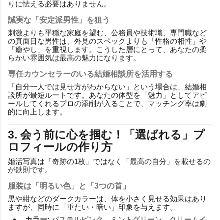
りに怯える必要はありません。
誠実な「安定派男性」を狙う
刺激よりも平穏な家庭を望む、公務員や技術職、専門職など
の真面目な男性は、外見のスペックよりも「性格の相性」や
「癒やし」を重視します。こうした層にとって、あなたの柔
らかい雰囲気は最高の魅力になります。
専任カウンセラーのいる結婚相談所を活用する
「自分一人では見せ方がわからない」という場合は、結婚相
談所が最短ルートです。あなたの体型を「魅力」としてアピ
ールしてくれるプロの添削が入ることで、マッチング率は劇
的に向上します。
3. 会う前に心を掴む！「選ばれる」プ
ロフィールの作り方
婚活写真は「奇跡の1枚」ではなく「最高の自分」を載せるの
が鉄則です。
服装は「明るい色」と「3つの首」
黒や紺などのダークカラーは、体を小さく見せる効果はあり
ますが、同時に「重たい・暗い」印象を与えます。
カラー:
パステルピンク、ミントグリーン、クリームイ