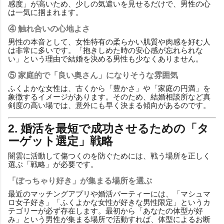
感度」が高いため、少しの気遣いを見せるだけで、男性の心
は一気に掴まれます。
④ 触れ合いの心地よさ
男性の本音として、女性特有の柔らかい肌質や肉感を好む人
は非常に多いです。「抱きしめた時の安心感が忘れられな
い」という理由で結婚を決める男性も少なくありません。
⑤ 家庭的で「良い奥さん」になりそうな雰囲気
ふくよかな女性は、古くから「豊かさ」や「家庭の円満」を
象徴するイメージがあります。そのため、結婚相談所など真
剣度の高い場では、意外にも早く決まる傾向があるのです。
2. 婚活を最短で成功させるための「タ
ーゲット選定」戦略
闇雲に活動して傷つくのを防ぐためには、戦う場所を正しく
選ぶ「戦略」が必要です。
「ぽっちゃり好き」が集まる場所を選ぶ
最近のマッチングアプリや婚活パーティーには、「マシュマ
ロ女子好き」「ふくよかな女性が好きな男性限定」というカ
テゴリーが必ず存在します。最初から「あなたの体型が好
み」という男性が集まる場所で活動すれば、体型によるお断