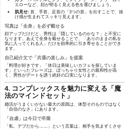
エローなど、顔が明るく見える色を選びましょう。
肌見せ:
首、手首、足首の「3つの首」を出すことで、抜
け感が生まれてスッキリ見えます。
写真は「全身」を必ず載せる
顔アップだけだと、男性は「隠しているのかな？」と不安に
なります。あえて全身を載せることで、「ありのままの私を
気に入ってくれる人」だけを効率的に引き寄せることができ
ます。
自己紹介文で「共通の楽しみ」を提案
「料理が好きです」「休日は美味しいカフェを探していま
す」といったフレーズは、ぽっちゃり女性との親和性が高
く、男性がデートを誘う絶好の口実になります。
4. コンプレックスを魅力に変える「魔
法のマインドセット」
婚活がうまくいかない最大の原因は、体型そのものではなく
「自信のなさ」にあります。
「自虐」は今日で卒業
「私、デブだから……」という言葉は、相手を気まずくさせ