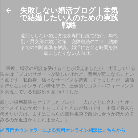
スキップしてメイン コンテンツに移動
失敗しない婚活ブログ｜本気
で結婚したい人のための実践
戦略
遠回りしない婚活方法を専門目線で紹介。年代
別・男女別の婚活対策、交際継続のコツ、結婚
までの判断基準を解説。婚活にお金と時間を無
駄にしたくない人向け。
「最近、婚活の相談を受けることが増えましたが、共通している
悩みは『プロのサポートが欲しいけれど、費用が気になる』とい
う点です。私自身、様々なサービスを調査してきましたが、店舗
を持たないオンライン特化型で、圧倒的なコストパフォーマンス
を実現している相談所を見つけました。
厳しい採用基準をクリアしたプロが、一人ひとりに合わせたオー
ダーメイドのサポートをしてくれるのが魅力です。本気で将来を
考えたい方は、まずはこちらの無料相談で自分に合うか確かめて
みるのが近道かもしれません。」
✅
専門カウンセラーによる無料オンライン相談はこちらから