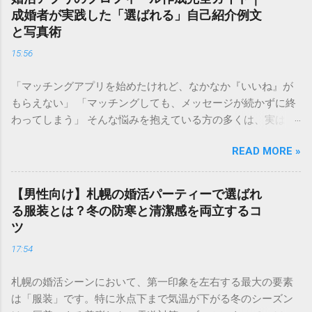
場価値」を正しく理解することは、最短ルートで幸せな結婚
成婚者が実践した「選ばれる」自己紹介例文
を掴み取るための 強力な武器 になります。 この記事では、
と写真術
婚活ランク表の仕組みや評価基準を詳しく解説し、自分のラ
15:56
ンクを知った上でどのように戦略を立てれば良いのか、具体
的なステップをご紹介します。 婚活ランク表とは？市場価値
「マッチングアプリを始めたけれど、なかなか『いいね』が
が決まる仕組み 婚活ランク表とは、年齢、年収、学歴、外
もらえない」 「マッチングしても、メッセージが続かずに終
見、職業などのスペックを数値化し、婚活市場における「需
わってしまう」 そんな悩みを抱えている方の多くは、実は プ
要」を可視化したものです。多くの結婚相談所やマッチング
ロフィールの作り方 で損をしています。婚活アプリにおい
アプリのデータを元に語られることが多く、男女で評価され
READ MORE »
て、プロフィールはあなたの「第一印象」そのもの。どれだ
るポイントが大きく異なるのが特徴です。 男性の評価ポイン
け素敵な内面を持っていても、入り口であるプロフィールで
ト：経済力と安定感 男性の場合、最も重視されるのは**「年
魅力を伝えられなければ、出会いの土俵に上がることすらで
収」と「職業」**です。 Sランク： 年収1000万円以上、医
【男性向け】札幌の婚活パーティーで選ばれ
きません。 成婚退会していく人たちには、共通した「プロフ
師、弁護士、大手商社など Aランク： 年収700〜900万円、上
る服装とは？冬の防寒と清潔感を両立するコ
ィールの法則」があります。それは、単に自分を良く見せる
場企業勤務、公務員など Bランク： 年収400〜600万円、一般
ツ
ことではなく、**「相手に安心感を与え、未来を想像させ
正社員、専門職など これに加えて、学歴（大卒以上）や清潔
17:54
る」**という視点です。 この記事では、多くの成婚者を輩出
感のある容姿、コミュニケーション能力が加味されます。 女
したプロ直伝のプロフィール作成術を、写真・自己紹介文・
性の評価ポイント：若さと容姿 女性の場合、婚活市場で最も
札幌の婚活シーンにおいて、第一印象を左右する最大の要素
詳細項目の3ステップで徹底解説します。 1. 【写真編】0.5秒
強い影響力を持つのが**「年齢」と「外見の雰囲気」**で
は「服装」です。特に氷点下まで気温が下がる冬のシーズン
で心を掴む！好感度を最大化する視覚戦略 婚活アプリにおい
す。 Sランク： 20代中盤まで、モデル並みの容姿、愛嬌があ