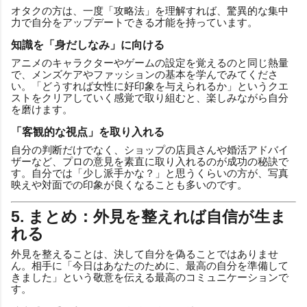
オタクの方は、一度「攻略法」を理解すれば、驚異的な集中
力で自分をアップデートできる才能を持っています。
知識を「身だしなみ」に向ける
アニメのキャラクターやゲームの設定を覚えるのと同じ熱量
で、メンズケアやファッションの基本を学んでみてくださ
い。「どうすれば女性に好印象を与えられるか」というクエ
ストをクリアしていく感覚で取り組むと、楽しみながら自分
を磨けます。
「客観的な視点」を取り入れる
自分の判断だけでなく、ショップの店員さんや婚活アドバイ
ザーなど、プロの意見を素直に取り入れるのが成功の秘訣で
す。自分では「少し派手かな？」と思うくらいの方が、写真
映えや対面での印象が良くなることも多いのです。
5. まとめ：外見を整えれば自信が生ま
れる
外見を整えることは、決して自分を偽ることではありませ
ん。相手に「今日はあなたのために、最高の自分を準備して
きました」という敬意を伝える最高のコミュニケーションで
す。