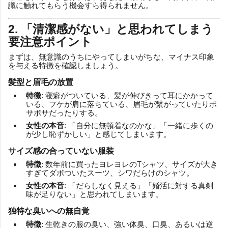
識に触れてもらう機会すら得られません。
2. 「清潔感がない」と思われてしまう
要注意ポイント
まずは、無意識のうちにやってしまいがちな、マイナス印象
を与える特徴を確認しましょう。
髪型と眉毛の放置
特徴
: 寝癖がついている、髪が伸びきって耳にかかって
いる、フケが肩に落ちている、眉毛が繋がっていたりボ
サボサだったりする。
女性の本音
: 「自分に無頓着なのかな」「一緒に歩くの
が少し恥ずかしい」と感じてしまいます。
サイズ感の合っていない服装
特徴
: 数年前に買ったヨレヨレのTシャツ、サイズが大き
すぎてダボついたスーツ、シワだらけのシャツ。
女性の本音
: 「だらしなく見える」「婚活に対する真剣
味が足りない」と思われてしまいます。
独特な臭いへの無自覚
特徴
: 生乾きの服の臭い、強い体臭、口臭、あるいは逆