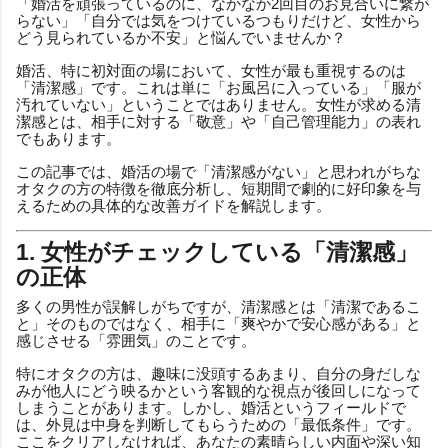
「婚活を頑張っているのに、なかなか2回目のお見合いに繋が
らない」「自分では気をつけているつもりだけど、女性から
どう見られているか不安」と悩んでいませんか？
婚活、特に初対面の場において、女性が最も重視するのは
「清潔感」です。これは単に「お風呂に入っている」「服が
汚れていない」ということではありません。女性が求める清
潔感とは、相手に対する「敬意」や「自己管理能力」の表れ
でもあります。
この記事では、婚活の場で「清潔感がない」と思われがちな
オタクの方の特徴を徹底分析し、短期間で劇的に好印象を与
えるための具体的な改善ガイドを解説します。
1. 女性がチェックしている「清潔感」
の正体
多くの男性が誤解しがちですが、清潔感とは「清潔であるこ
と」そのものではなく、相手に「爽やかで安心感がある」と
感じさせる「雰囲気」のことです。
特にオタクの方は、趣味に没頭するあまり、自分の身だしな
みが他人にどう映るかという客観的な視点が後回しになって
しまうことがあります。しかし、婚活というフィールドで
は、外見は中身を判断してもらうための「最低条件」です。
ここをクリアしなければ、あなたの素晴らしい内面や深い知