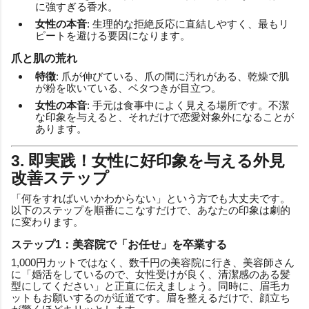
に強すぎる香水。
女性の本音
: 生理的な拒絶反応に直結しやすく、最もリ
ピートを避ける要因になります。
爪と肌の荒れ
特徴
: 爪が伸びている、爪の間に汚れがある、乾燥で肌
が粉を吹いている、ベタつきが目立つ。
女性の本音
: 手元は食事中によく見える場所です。不潔
な印象を与えると、それだけで恋愛対象外になることが
あります。
3. 即実践！女性に好印象を与える外見
改善ステップ
「何をすればいいかわからない」という方でも大丈夫です。
以下のステップを順番にこなすだけで、あなたの印象は劇的
に変わります。
ステップ1：美容院で「お任せ」を卒業する
1,000円カットではなく、数千円の美容院に行き、美容師さん
に「婚活をしているので、女性受けが良く、清潔感のある髪
型にしてください」と正直に伝えましょう。同時に、眉毛カ
ットもお願いするのが近道です。眉を整えるだけで、顔立ち