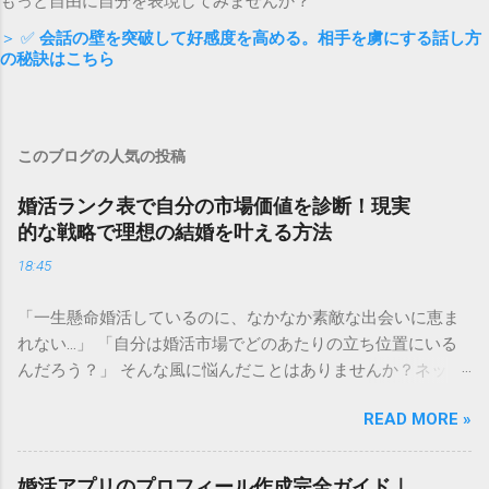
もっと自由に自分を表現してみませんか？
＞ ✅
会話の壁を突破して好感度を高める。相手を虜にする話し方
の秘訣はこちら
このブログの人気の投稿
婚活ランク表で自分の市場価値を診断！現実
的な戦略で理想の結婚を叶える方法
18:45
「一生懸命婚活しているのに、なかなか素敵な出会いに恵ま
れない…」 「自分は婚活市場でどのあたりの立ち位置にいる
んだろう？」 そんな風に悩んだことはありませんか？ネット
上で見かける「婚活ランク表」は、残酷な現実を突きつけて
READ MORE »
くるようで怖いと感じる方も多いかもしれません。しかし、
自分の現在の立ち位置を客観的に把握することは、決して自
分を否定することではありません。 むしろ、今の自分の「市
婚活アプリのプロフィール作成完全ガイド｜