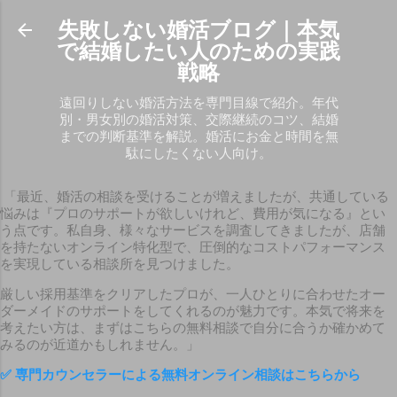
スキップしてメイン コンテンツに移動
失敗しない婚活ブログ｜本気
で結婚したい人のための実践
戦略
遠回りしない婚活方法を専門目線で紹介。年代
別・男女別の婚活対策、交際継続のコツ、結婚
までの判断基準を解説。婚活にお金と時間を無
駄にしたくない人向け。
「最近、婚活の相談を受けることが増えましたが、共通している
悩みは『プロのサポートが欲しいけれど、費用が気になる』とい
う点です。私自身、様々なサービスを調査してきましたが、店舗
を持たないオンライン特化型で、圧倒的なコストパフォーマンス
を実現している相談所を見つけました。
厳しい採用基準をクリアしたプロが、一人ひとりに合わせたオー
ダーメイドのサポートをしてくれるのが魅力です。本気で将来を
考えたい方は、まずはこちらの無料相談で自分に合うか確かめて
みるのが近道かもしれません。」
✅
専門カウンセラーによる無料オンライン相談はこちらから