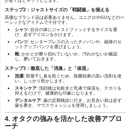
が驚くほどキリッとします。
ステップ2：ジャストサイズの「戦闘服」を揃える
高価なブランド品は必要ありません。ユニクロやGUなどのベ
ーシックなアイテムで十分です。
シャツ
: 自分の体にジャストフィットするサイズを選
び、必ずアイロンをかけます。
パンツ
: センタープレスの入ったチノパンや、細身のセ
ットアップパンツを選びましょう。
靴
: かかとが擦り切れていないか、汚れがないか確認
し、磨いておきます。
ステップ3：徹底した「消臭」と「保湿」
洗濯
: 部屋干し臭を防ぐため、除菌効果の高い洗剤を使
い、しっかり乾かします。
スキンケア
: 洗顔後は化粧水と乳液で保湿を。テカリを
抑えるだけで、健康的な印象になります。
デンタルケア
: 歯の定期検診に行き、お見合い前は必ず
歯を磨き、マウスウォッシュを使用しましょう。
4. オタクの強みを活かした改善アプロ
ーチ