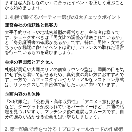
まずは恋人探しなのか）に合ったイベントを正しく選ぶこと
から始めましょう。
1. 札幌で勝てるパーティー選びの3大チェックポイント
運営会社の信頼性と集客力
大手予約サイトや地域密着型の運営など、主催者は様々で
す。チェックすべきは「男女比の調整が徹底されているか」
と「身分証明書の確認があるか」です。特に、男性・女性ど
ちらかが極端に多いイベントは避け、バランスの取れた運営
を行っているものを選びましょう。
会場の雰囲気とアクセス
札幌駅周辺や大通エリアの個室ラウンジ型は、周囲の目を気
にせず落ち着いて話せるため、真剣度の高い方におすすめで
す。一方で、カフェスタイルやカジュアルなレストラン形式
は、リラックスして自然体で話したい人に向いています。
企画内容の具体性
「30代限定」「公務員・高年収男性」「アニメ・旅行好き」
など、ターゲットが絞られているパーティーほど、共通の話
題を見つけやすく、マッチング後の進展もスムーズです。自
分の強みが活かせる企画を狙い撃ちしましょう。
2. 第一印象で差をつける！プロフィールカードの作成術