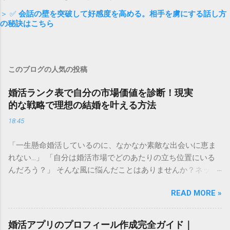
＞ ✅
会話の壁を突破して好感度を高める。相手を虜にする話し方
の秘訣はこちら
このブログの人気の投稿
婚活ランク表で自分の市場価値を診断！現実
的な戦略で理想の結婚を叶える方法
18:45
「一生懸命婚活しているのに、なかなか素敵な出会いに恵ま
れない…」 「自分は婚活市場でどのあたりの立ち位置にいる
んだろう？」 そんな風に悩んだことはありませんか？ネット
上で見かける「婚活ランク表」は、残酷な現実を突きつけて
READ MORE »
くるようで怖いと感じる方も多いかもしれません。しかし、
自分の現在の立ち位置を客観的に把握することは、決して自
分を否定することではありません。 むしろ、今の自分の「市
婚活アプリのプロフィール作成完全ガイド｜