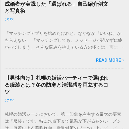
場価値」を正しく理解することは、最短ルートで幸せな結婚
成婚者が実践した「選ばれる」自己紹介例文
を掴み取るための 強力な武器 になります。 この記事では、
と写真術
婚活ランク表の仕組みや評価基準を詳しく解説し、自分のラ
15:56
ンクを知った上でどのように戦略を立てれば良いのか、具体
的なステップをご紹介します。 婚活ランク表とは？市場価値
「マッチングアプリを始めたけれど、なかなか『いいね』が
が決まる仕組み 婚活ランク表とは、年齢、年収、学歴、外
もらえない」 「マッチングしても、メッセージが続かずに終
見、職業などのスペックを数値化し、婚活市場における「需
わってしまう」 そんな悩みを抱えている方の多くは、実は プ
要」を可視化したものです。多くの結婚相談所やマッチング
ロフィールの作り方 で損をしています。婚活アプリにおい
アプリのデータを元に語られることが多く、男女で評価され
READ MORE »
て、プロフィールはあなたの「第一印象」そのもの。どれだ
るポイントが大きく異なるのが特徴です。 男性の評価ポイン
け素敵な内面を持っていても、入り口であるプロフィールで
ト：経済力と安定感 男性の場合、最も重視されるのは**「年
魅力を伝えられなければ、出会いの土俵に上がることすらで
収」と「職業」**です。 Sランク： 年収1000万円以上、医
【男性向け】札幌の婚活パーティーで選ばれ
きません。 成婚退会していく人たちには、共通した「プロフ
師、弁護士、大手商社など Aランク： 年収700〜900万円、上
る服装とは？冬の防寒と清潔感を両立するコ
ィールの法則」があります。それは、単に自分を良く見せる
場企業勤務、公務員など Bランク： 年収400〜600万円、一般
ツ
ことではなく、**「相手に安心感を与え、未来を想像させ
正社員、専門職など これに加えて、学歴（大卒以上）や清潔
17:54
る」**という視点です。 この記事では、多くの成婚者を輩出
感のある容姿、コミュニケーション能力が加味されます。 女
したプロ直伝のプロフィール作成術を、写真・自己紹介文・
性の評価ポイント：若さと容姿 女性の場合、婚活市場で最も
札幌の婚活シーンにおいて、第一印象を左右する最大の要素
詳細項目の3ステップで徹底解説します。 1. 【写真編】0.5秒
強い影響力を持つのが**「年齢」と「外見の雰囲気」**で
は「服装」です。特に氷点下まで気温が下がる冬のシーズン
で心を掴む！好感度を最大化する視覚戦略 婚活アプリにおい
す。 Sランク： 20代中盤まで、モデル並みの容姿、愛嬌があ
は、厚着による着膨れや、雪道対策のブーツによって、どう