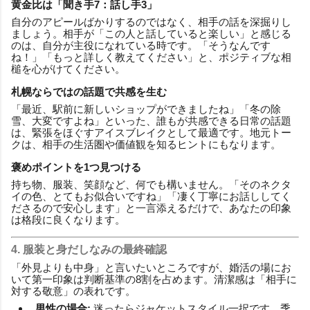
黄金比は「聞き手7：話し手3」
自分のアピールばかりするのではなく、相手の話を深掘りし
ましょう。相手が「この人と話していると楽しい」と感じる
のは、自分が主役になれている時です。「そうなんです
ね！」「もっと詳しく教えてください」と、ポジティブな相
槌を心がけてください。
札幌ならではの話題で共感を生む
「最近、駅前に新しいショップができましたね」「冬の除
雪、大変ですよね」といった、誰もが共感できる日常の話題
は、緊張をほぐすアイスブレイクとして最適です。地元トー
クは、相手の生活圏や価値観を知るヒントにもなります。
褒めポイントを1つ見つける
持ち物、服装、笑顔など、何でも構いません。「そのネクタ
イの色、とてもお似合いですね」「凄く丁寧にお話ししてく
ださるので安心します」と一言添えるだけで、あなたの印象
は格段に良くなります。
4. 服装と身だしなみの最終確認
「外見よりも中身」と言いたいところですが、婚活の場にお
いて第一印象は判断基準の8割を占めます。清潔感は「相手に
対する敬意」の表れです。
男性の場合:
迷ったらジャケットスタイル一択です。季