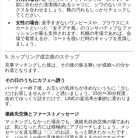
節に合わせた清潔感のあるシャツに、シワのないスラッ
クスを合わせましょう。靴の汚れもしっかりチェックし
てください。
女性の場合:
派手すぎないワンピースや、ブラウスにス
カートといった「女子アナ風」のコンサバティブなファ
ッションが最も支持されます。札幌の冬場であれば、会
場で着替えるか、コートを脱いだ時のギャップを意識し
ましょう。
5. カップリング成立後のステップ
見事マッチングした後は、その後の振る舞いが成婚への分か
れ道となります。
その日のうちにカフェへ誘う
パーティー終了後、お互いの気持ちが冷めないうちに「少し
だけお茶しませんか？」と誘いましょう。15分〜30分程度、
改めてゆっくり話すだけで、LINEの返信率が劇的に変わりま
す。
連絡先交換とファーストメッセージ
マッチングしなかった場合でも、連絡先自由交換の場であれ
ば、気になった方には積極的にアプローチしましょう。メッ
セージを送る際は「〇〇のお話、もっと聞きたかったです」
と、パーティー中の具体的な話題を添えるのがマナーです。