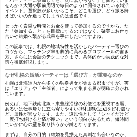
「パーティーに参加しても、次に繋がらない」と悩んでいま
せんか？大通や駅前周辺で毎日のように開催されている婚活
イベント。選択肢が多いからこそ、どこを選び、どう振る舞
えばいいのか迷ってしまうのは当然です。
せっかく貴重な時間とお金を使って参加するのですから、た
だ「参加すること」を目標にするのではなく、確実にお付き
合いや結婚へ繋がる成果を手にしたいですよね。
この記事では、札幌の地域特性を活かしたパーティー選びの
コツから、マッチング率を劇的に高めるプロフィールの書き
方、さらには会話のテクニックまで、具体的かつ実践的な対
策を徹底解説します。
なぜ札幌の婚活パーティーは「選び方」が重要なのか
札幌は北海道内から多くの独身男女が集まる都市ですが、実
は「エリア」や「主催者」によって集まる層が明確に分かれ
ています。
例えば、地下鉄南北線・東豊線沿線の利便性を重視する層、
あるいは仕事帰りに立ち寄りやすいJR札幌駅近辺を好む層な
ど、属性が異なります。また、道民性として「シャイだけど
一度打ち解けると情が厚い」という傾向があるため、短時間
でいかに心の壁を取り払うかが鍵となります。
まずは、自分の目的（結婚を見据えた真剣な出会いなのか、