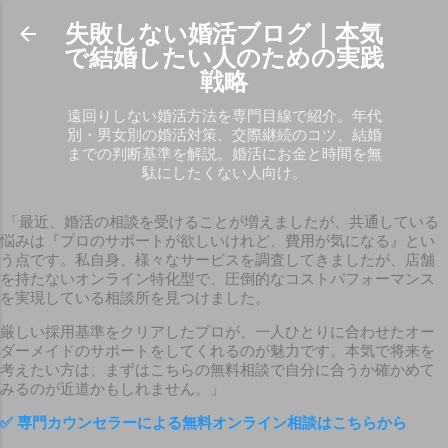
スキップしてメイン コンテンツに移動
失敗しない婚活ブログ｜本気
で結婚したい人のための実践
戦略
遠回りしない婚活方法を専門目線で紹介。年代
別・男女別の婚活対策、交際継続のコツ、結婚
までの判断基準を解説。婚活にお金と時間を無
駄にしたくない人向け。
「最近、婚活の相談を受けることが増えましたが、共通している
悩みは『プロのサポートが欲しいけれど、費用が気になる』とい
う点です。私自身、様々なサービスを調査してきましたが、店舗
を持たないオンライン特化型で、圧倒的なコストパフォーマンス
を実現している相談所を見つけました。
厳しい採用基準をクリアしたプロが、一人ひとりに合わせたオー
ダーメイドのサポートをしてくれるのが魅力です。本気で将来を
考えたい方は、まずはこちらの無料相談で自分に合うか確かめて
みるのが近道かもしれません。」
✅
専門カウンセラーによる無料オンライン相談はこちらから