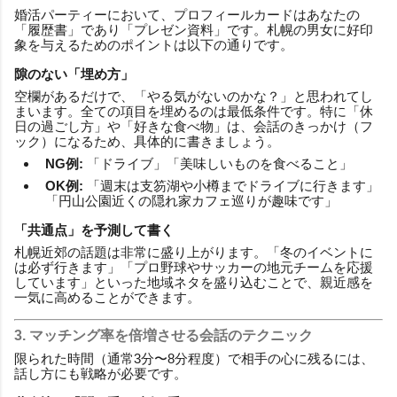
婚活パーティーにおいて、プロフィールカードはあなたの
「履歴書」であり「プレゼン資料」です。札幌の男女に好印
象を与えるためのポイントは以下の通りです。
隙のない「埋め方」
空欄があるだけで、「やる気がないのかな？」と思われてし
まいます。全ての項目を埋めるのは最低条件です。特に「休
日の過ごし方」や「好きな食べ物」は、会話のきっかけ（フ
ック）になるため、具体的に書きましょう。
NG例:
「ドライブ」「美味しいものを食べること」
OK例:
「週末は支笏湖や小樽までドライブに行きます」
「円山公園近くの隠れ家カフェ巡りが趣味です」
「共通点」を予測して書く
札幌近郊の話題は非常に盛り上がります。「冬のイベントに
は必ず行きます」「プロ野球やサッカーの地元チームを応援
しています」といった地域ネタを盛り込むことで、親近感を
一気に高めることができます。
3. マッチング率を倍増させる会話のテクニック
限られた時間（通常3分〜8分程度）で相手の心に残るには、
話し方にも戦略が必要です。