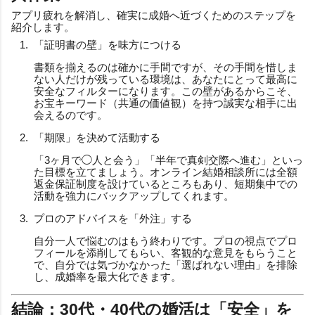
アプリ疲れを解消し、確実に成婚へ近づくためのステップを
紹介します。
「証明書の壁」を味方につける
書類を揃えるのは確かに手間ですが、その手間を惜しま
ない人だけが残っている環境は、あなたにとって最高に
安全なフィルターになります。この壁があるからこそ、
お宝キーワード（共通の価値観）を持つ誠実な相手に出
会えるのです。
「期限」を決めて活動する
「3ヶ月で◯人と会う」「半年で真剣交際へ進む」といっ
た目標を立てましょう。オンライン結婚相談所には全額
返金保証制度を設けているところもあり、短期集中での
活動を強力にバックアップしてくれます。
プロのアドバイスを「外注」する
自分一人で悩むのはもう終わりです。プロの視点でプロ
フィールを添削してもらい、客観的な意見をもらうこと
で、自分では気づかなかった「選ばれない理由」を排除
し、成婚率を最大化できます。
結論：30代・40代の婚活は「安全」を