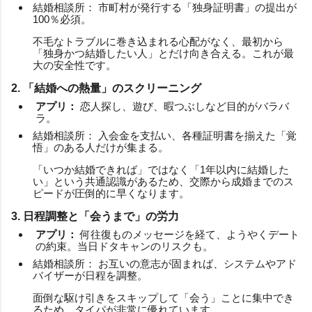
結婚相談所： 市町村が発行する「独身証明書」の提出が
100％必須。
不毛なトラブルに巻き込まれる心配がなく、最初から
「独身かつ結婚したい人」とだけ向き合える。これが最
大の安全性です。
2. 「結婚への熱量」のスクリーニング
アプリ：
恋人探し、遊び、暇つぶしなど目的がバラバ
ラ。
結婚相談所： 入会金を支払い、各種証明書を揃えた「覚
悟」のある人だけが集まる。
「いつか結婚できれば」ではなく「1年以内に結婚した
い」という共通認識があるため、交際から成婚までのス
ピードが圧倒的に早くなります。
3. 日程調整と「会うまで」の労力
アプリ：
何往復ものメッセージを経て、ようやくデート
の約束。当日ドタキャンのリスクも。
結婚相談所： お互いの意志が固まれば、システムやアド
バイザーが日程を調整。
面倒な駆け引きをスキップして「会う」ことに集中でき
るため、タイパが非常に優れています。