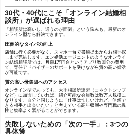
30代・40代にこそ「オンライン結婚相
談所」が選ばれる理由
「相談所は高いし、通うのが面倒」という悩みも、最新のオ
ンライン型なら解決できます。
圧倒的なタイパの向上
店舗に行く必要がなく、スマホ一台で書類提出からお相手探
しまで完結します。エン婚活エージェントのようなオンライ
ン結婚相談所では、月額1万円台というアプリ数回分の費用
で、専任アドバイザーのサポートを受けながら質の高い婚活
が可能です。
質の高い母集団へのアクセス
オンライン型であっても、大手相談所連盟（コネクトシップ
など）に加盟していれば、紹介可能な会員数は数万人規模に
なります。自分と同じように「仕事は忙しいけれど、信頼で
きる相手と出会いたい」と考えている高年収層や専門職の異
性と効率よく繋がることができます。
失敗しないための「次の一手」：3つの
具体策