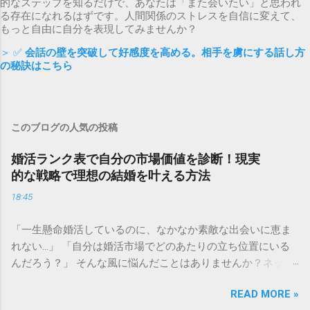
的なステップを知るだけで、あなたは「また会いたい」と思われ
る存在になれるはずです。人間関係のストレスを自信に変えて、
もっと自由に自分を表現してみませんか？
＞ ✅
会話の壁を突破して好感度を高める。相手を虜にする話し方
の秘訣はこちら
このブログの人気の投稿
婚活ランク表で自分の市場価値を診断！現実
的な戦略で理想の結婚を叶える方法
18:45
「一生懸命婚活しているのに、なかなか素敵な出会いに恵ま
れない…」 「自分は婚活市場でどのあたりの立ち位置にいる
んだろう？」 そんな風に悩んだことはありませんか？ネット
上で見かける「婚活ランク表」は、残酷な現実を突きつけて
READ MORE »
くるようで怖いと感じる方も多いかもしれません。しかし、