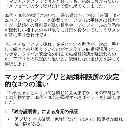
「マッチングアプリで何人と会っても、結婚に繋がらない」
「メッセージのやり取りだけで疲れ果ててしまった」
30代・40代の婚活において、最も避けたいのは「時間（タイ
ムパフォーマンス）」の浪費です。アプリの手軽さは魅力で
すが、結婚への真剣度が低い相手や、プロフィールの信憑性
が疑わしい相手とのやり取りに月日を費やしてしまうリスク
が常に隣り合わせです。
今、そんな「アプリ疲れ」を感じている世代が、次の一手と
して続々と乗り換えているのがオンライン結婚相談所です。
なぜ今、タイパと安全性の両面で結婚相談所が選ばれるの
か。アプリとの決定的な違いと、後悔しない選び方を詳しく
解説します。
マッチングアプリと結婚相談所の決定
的な3つの違い
「出会える」という点では同じに見えますが、その中身は全
くの別物です。30代・40代が重視すべきポイントを比較しま
した。
1. 「独身証明書」による身元の保証
アプリ：
本人確認（免許証など）のみで、既婚者が紛れ
込む隙がある。