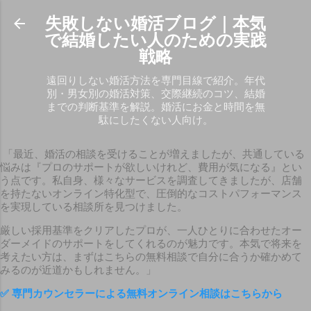
スキップしてメイン コンテンツに移動
失敗しない婚活ブログ｜本気
で結婚したい人のための実践
戦略
遠回りしない婚活方法を専門目線で紹介。年代
別・男女別の婚活対策、交際継続のコツ、結婚
までの判断基準を解説。婚活にお金と時間を無
駄にしたくない人向け。
「最近、婚活の相談を受けることが増えましたが、共通している
悩みは『プロのサポートが欲しいけれど、費用が気になる』とい
う点です。私自身、様々なサービスを調査してきましたが、店舗
を持たないオンライン特化型で、圧倒的なコストパフォーマンス
を実現している相談所を見つけました。
厳しい採用基準をクリアしたプロが、一人ひとりに合わせたオー
ダーメイドのサポートをしてくれるのが魅力です。本気で将来を
考えたい方は、まずはこちらの無料相談で自分に合うか確かめて
みるのが近道かもしれません。」
✅
専門カウンセラーによる無料オンライン相談はこちらから